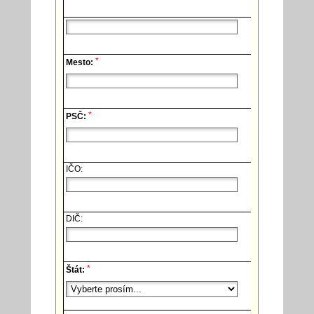
*
Mesto:
*
PSČ:
IČO:
DIČ:
*
Štát: