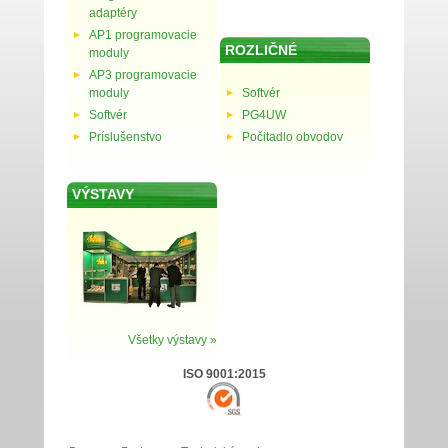
adaptéry
AP1 programovacie
ROZLIČNÉ
moduly
AP3 programovacie
moduly
Softvér
Softvér
PG4UW
Príslušenstvo
Počitadlo obvodov
VÝSTAVY
Všetky výstavy »
ISO 9001:2015