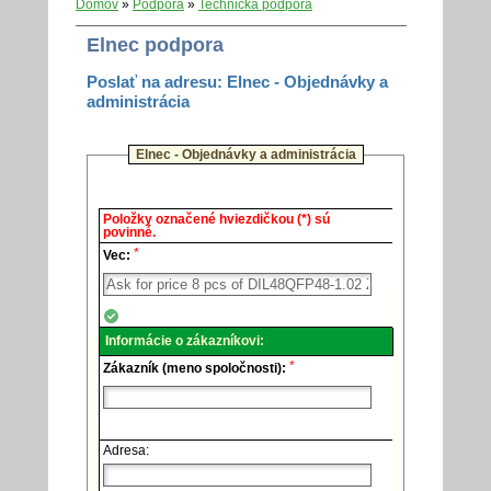
Domov
»
Podpora
»
Technická podpora
Elnec podpora
Poslať na adresu: Elnec - Objednávky a
administrácia
Elnec - Objednávky a administrácia
Elnec
Položky označené hviezdičkou (*) sú
-
povinné.
Technická
*
podpora.
Vec:
Informácie o zákazníkovi:
*
Zákazník (meno spoločnosti):
Adresa: