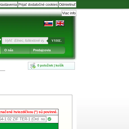
Nastavenia
Prijať dodatočné cookies
Odmietnuť
Viac info
?
VYHĽ.
O nás
Predajcovia
0 položiek | košík
načené hviezdičkou (*) sú povinné.