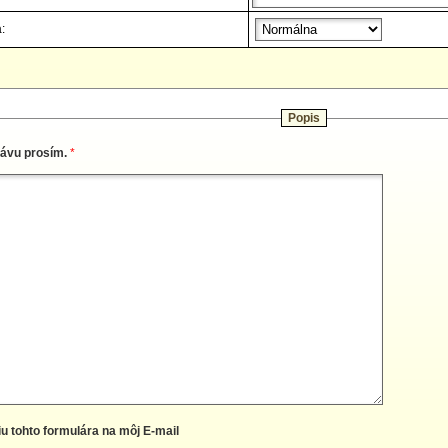
:
Popis
rávu prosím.
*
iu tohto formulára na môj E-mail