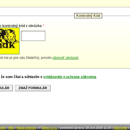
Kontrolný Kód
m kontrolný kód z obrázka
*
d nie je pre vás čitateľný, prosím
obnoviť obrázok
.
 že som čítal a súhlasím s
vyhlásením o ochrane súkromia
MULÁR
ZMAŽ FORMULÁR
edIn
|
Wiki
|
Mapa stránok
|
©
Elnec s.r.o.
/
posledná úprava: 18.Jun.2025 11:20
|
Súkromie
|