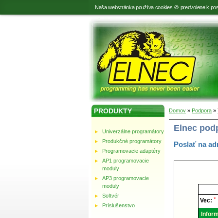
Naša webstránka používa cookies 🍪 predvolene k pos
PRODUKTY
Domov
»
Podpora
»
Elnec pod
Univerzálne programátory
Produkčné programátory
Poslať na ad
Programovacie adaptéry
AP1 programovacie
moduly
AP3 programovacie
moduly
Elnec
-
Softvér
Techni
*
Vec:
podpor
Príslušenstvo
Inform