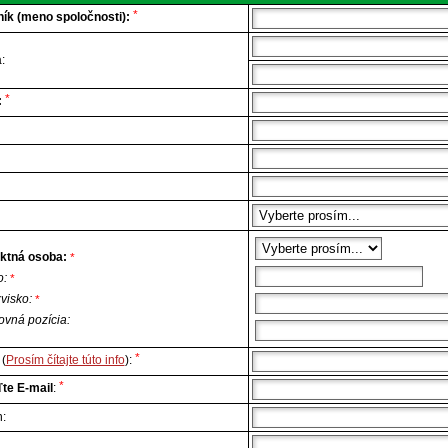
*
ík (meno spoločnosti):
:
*
:
ktná osoba:
*
o:
*
zvisko:
*
ovná pozícia:
*
(
Prosím čítajte túto info
):
*
te E-mail
:
n: