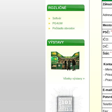
Zákazn
ROZLIČNÉ
Adresa
Softvér
PG4UW
Mesto
Počitadlo obvodov
*
PSČ:
IČO:
VÝSTAVY
DIČ:
*
Štát:
Konta
- Men
- Prie
Všetky výstavy »
- Prac
E-mail
Potvrď
Telefó
Fax: