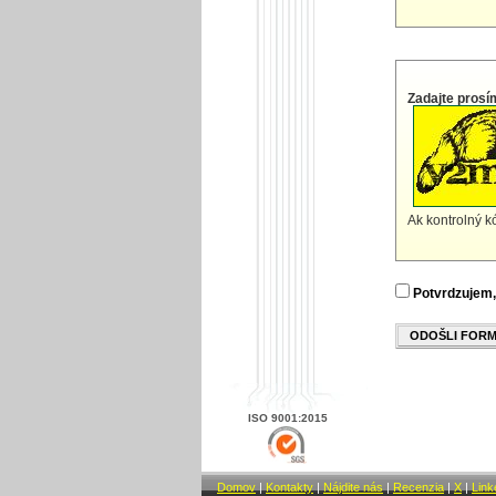
Zadajte prosí
Ak kontrolný kó
Potvrdzujem,
ODOŠLI FOR
ISO 9001:2015
Domov
|
Kontakty
|
Nájdite nás
|
Recenzia
|
X
|
Link