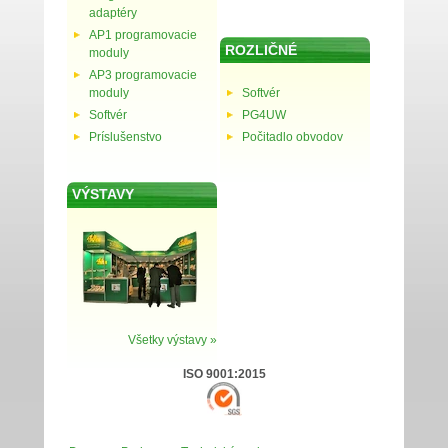
adaptéry
AP1 programovacie
ROZLIČNÉ
moduly
AP3 programovacie
moduly
Softvér
Softvér
PG4UW
Príslušenstvo
Počitadlo obvodov
VÝSTAVY
Všetky výstavy »
ISO 9001:2015