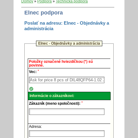
Domov
»
Podpora
»
Technická podpora
Elnec podpora
Poslať na adresu: Elnec - Objednávky a
administrácia
Elnec - Objednávky a administrácia
Elnec
Položky označené hviezdičkou (*) sú
-
povinné.
Technická
*
podpora.
Vec:
Informácie o zákazníkovi:
*
Zákazník (meno spoločnosti):
Adresa: