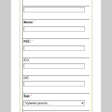
*
Mesto:
*
PSČ:
IČO:
DIČ:
*
Štát: