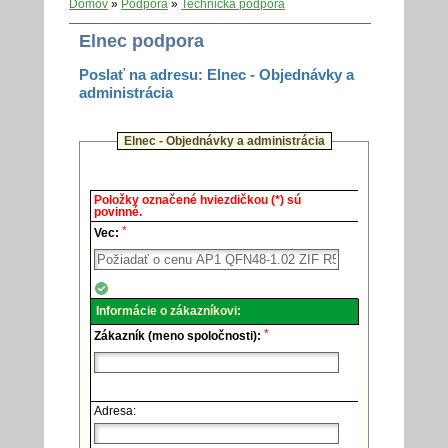
Domov
»
Podpora
»
Technická podpora
Elnec podpora
Poslať na adresu: Elnec - Objednávky a
administrácia
Elnec - Objednávky a administrácia
Elnec
Položky označené hviezdičkou (*) sú
-
povinné.
Technická
*
podpora.
Vec:
Informácie o zákazníkovi:
*
Zákazník (meno spoločnosti):
Adresa: