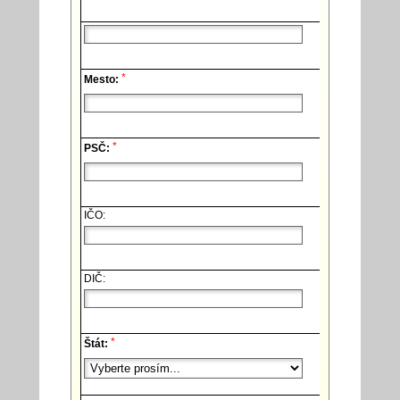
*
Mesto:
*
PSČ:
IČO:
DIČ:
*
Štát: