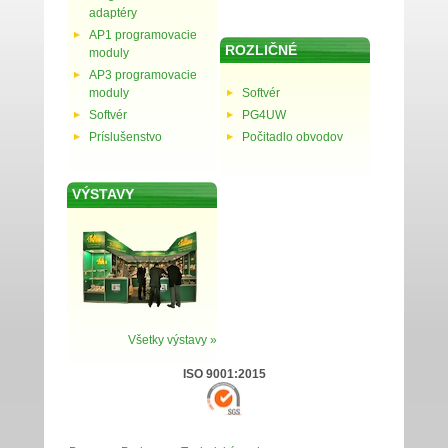
adaptéry
AP1 programovacie
ROZLIČNÉ
moduly
AP3 programovacie
moduly
Softvér
Softvér
PG4UW
Príslušenstvo
Počitadlo obvodov
VÝSTAVY
Všetky výstavy »
ISO 9001:2015