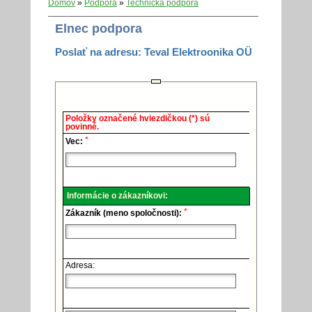
Domov
»
Podpora
»
Technická podpora
Elnec podpora
Poslať na adresu: Teval Elektroonika OÜ
Elnec
Položky označené hviezdičkou (*) sú
-
povinné.
Technická
*
podpora.
Vec:
Informácie o zákazníkovi:
*
Zákazník (meno spoločnosti):
Adresa: