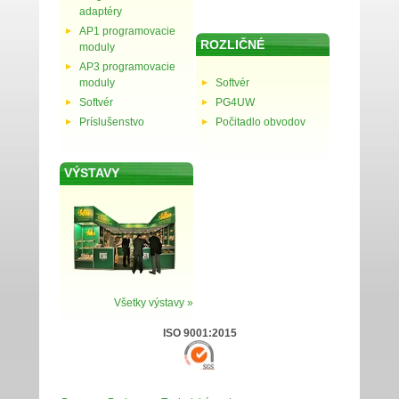
adaptéry
AP1 programovacie
ROZLIČNÉ
moduly
AP3 programovacie
moduly
Softvér
Softvér
PG4UW
Príslušenstvo
Počitadlo obvodov
VÝSTAVY
Všetky výstavy »
ISO 9001:2015