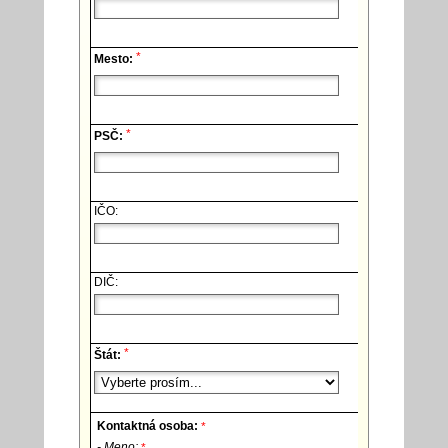
*
Mesto:
*
PSČ:
IČO:
DIČ:
*
Štát:
Kontaktná osoba:
*
- Meno:
*