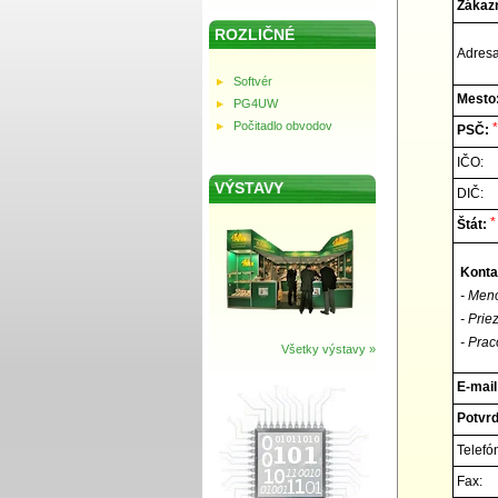
Zákazn
ROZLIČNÉ
Adresa
Softvér
Mesto
PG4UW
Počitadlo obvodov
*
PSČ:
IČO:
VÝSTAVY
DIČ:
*
Štát:
Konta
- Men
- Prie
- Prac
Všetky výstavy »
E-mail
Potvrď
Telefó
Fax: