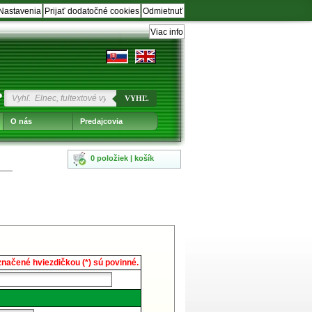
Nastavenia
Prijať dodatočné cookies
Odmietnuť
Viac info
?
VYHĽ.
O nás
Predajcovia
0 položiek | košík
načené hviezdičkou (*) sú povinné.