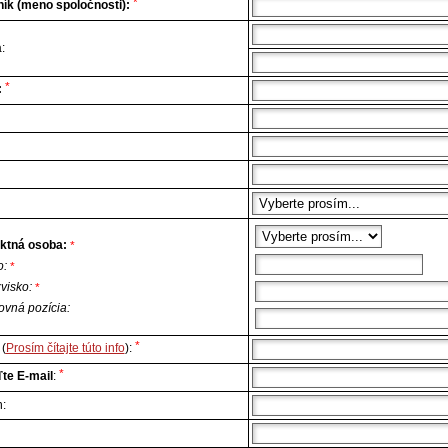
*
ík (meno spoločnosti):
:
*
:
ktná osoba:
*
o:
*
zvisko:
*
ovná pozícia:
*
(
Prosím čítajte túto info
):
*
te E-mail
:
n: