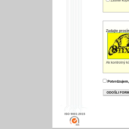
Zašlite kóp
Zadajte prosí
Ak kontrolný kó
Potvrdzujem,
ODOŠLI FOR
ISO 9001:2015