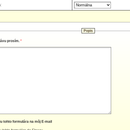
:
Popis
rávu prosím.
*
iu tohto formulára na môj E-mail