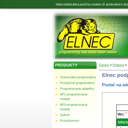
Naša webstránka používa cookies 🍪 predvolene k pos
PRODUKTY
Domov
»
Podpora
»
Elnec pod
Univerzálne programátory
Produkčné programátory
Poslať na ad
Programovacie adaptéry
AP1 programovacie
moduly
AP3 programovacie
Elnec
moduly
-
Techni
*
Vec:
Softvér
podpor
Príslušenstvo
Inform