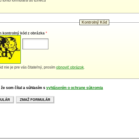
iu tohto formulára do Elnecu
Kontrolný Kód
m kontrolný kód z obrázka
*
d nie je pre vás čitateľný, prosím
obnoviť obrázok
.
 že som čítal a súhlasím s
vyhlásením o ochrane súkromia
MULÁR
ZMAŽ FORMULÁR