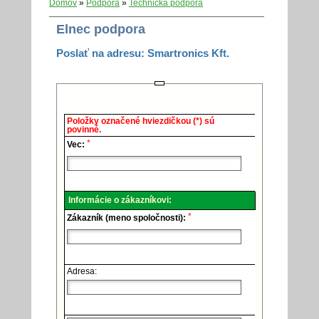
Domov
»
Podpora
»
Technická podpora
Elnec podpora
Poslať na adresu: Smartronics Kft.
Elnec
Položky označené hviezdičkou (*) sú
-
povinné.
Technická
*
podpora.
Vec:
Informácie o zákazníkovi:
*
Zákazník (meno spoločnosti):
Adresa: