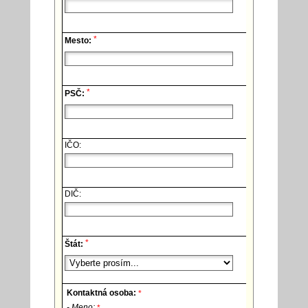
*
Mesto:
*
PSČ:
IČO:
DIČ:
*
Štát:
Kontaktná osoba:
*
- Meno:
*