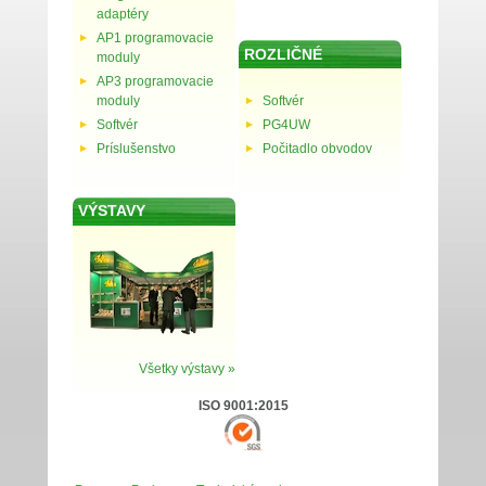
adaptéry
AP1 programovacie
ROZLIČNÉ
moduly
AP3 programovacie
moduly
Softvér
Softvér
PG4UW
Príslušenstvo
Počitadlo obvodov
VÝSTAVY
Všetky výstavy »
ISO 9001:2015