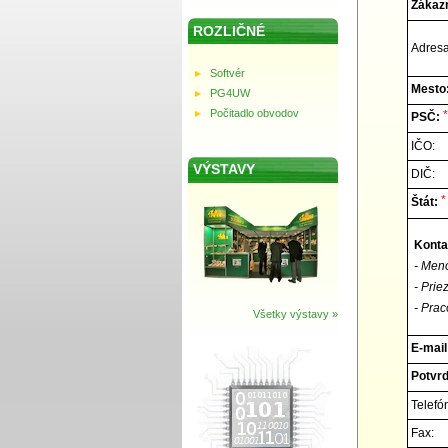
Zákazn
ROZLIČNÉ
Adresa
Softvér
Mesto
PG4UW
Počitadlo obvodov
*
PSČ:
IČO:
VÝSTAVY
DIČ:
*
Štát:
Konta
- Men
- Prie
- Prac
Všetky výstavy »
E-mail
Potvrď
Telefó
Fax: