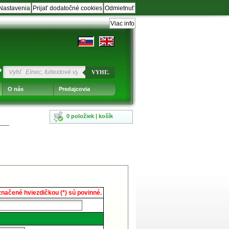
Nastavenia
Prijať dodatočné cookies
Odmietnuť
Viac info
?
VYHĽ.
O nás
Predajcovia
0 položiek | košík
načené hviezdičkou (*) sú povinné.