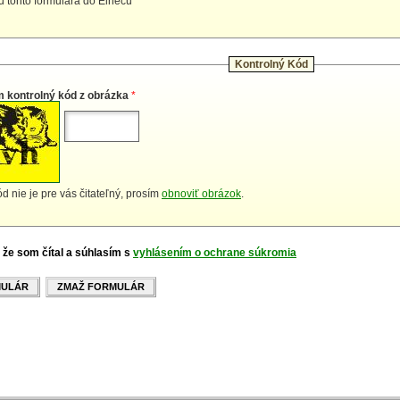
iu tohto formulára do Elnecu
Kontrolný Kód
m kontrolný kód z obrázka
*
d nie je pre vás čitateľný, prosím
obnoviť obrázok
.
 že som čítal a súhlasím s
vyhlásením o ochrane súkromia
MULÁR
ZMAŽ FORMULÁR