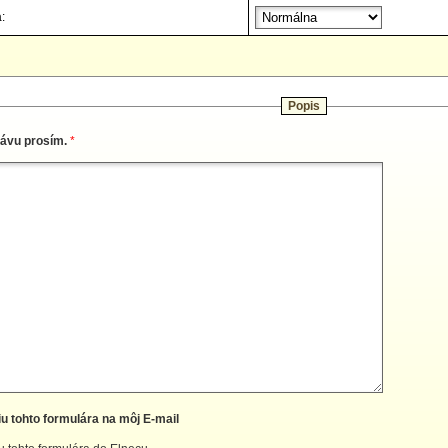
:
Popis
rávu prosím.
*
iu tohto formulára na môj E-mail