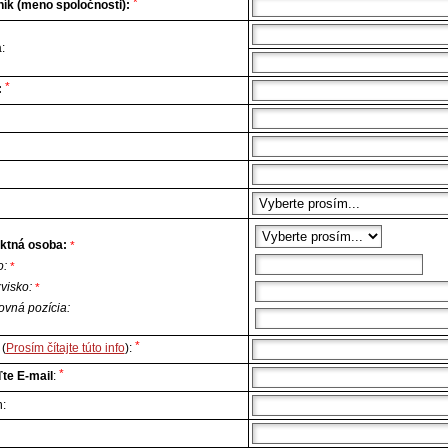
*
ík (meno spoločnosti):
:
*
:
ktná osoba:
*
o:
*
zvisko:
*
ovná pozícia:
*
(
Prosím čítajte túto info
):
*
te E-mail
:
n: