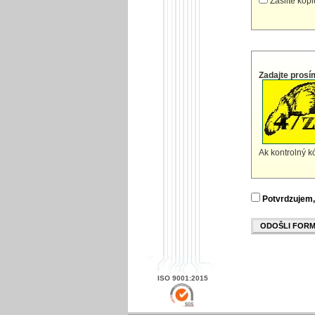
Zašlite kóp
Zadajte prosí
Ak kontrolný kó
Potvrdzujem,
ODOŠLI FOR
ISO 9001:2015