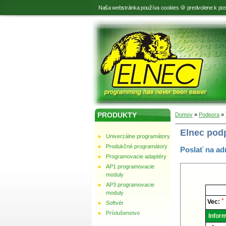
Naša webstránka používa cookies 🍪 predvolene k pos
PRODUKTY
Domov
»
Podpora
»
Elnec pod
Univerzálne programátory
Produkčné programátory
Poslať na ad
Programovacie adaptéry
AP1 programovacie
moduly
AP3 programovacie
Elnec
moduly
-
Techni
*
Vec:
Softvér
podpor
Príslušenstvo
Inform