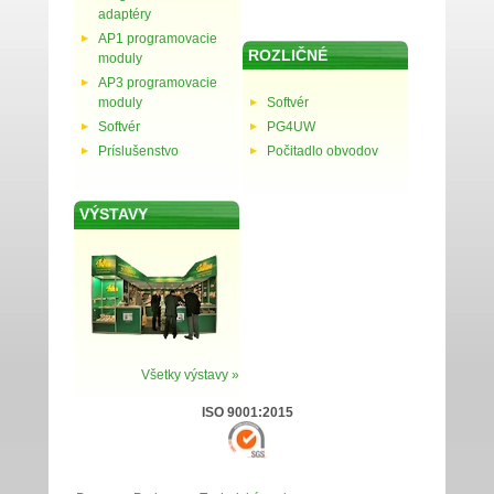
adaptéry
AP1 programovacie
ROZLIČNÉ
moduly
AP3 programovacie
moduly
Softvér
Softvér
PG4UW
Príslušenstvo
Počitadlo obvodov
VÝSTAVY
Všetky výstavy »
ISO 9001:2015