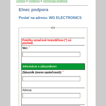
Domov
»
Podpora
»
Technická podpora
Elnec podpora
Poslať na adresu: WG ELECTRONICS
Elnec
Položky označené hviezdičkou (*) sú
-
povinné.
Technická
*
podpora.
Vec:
Informácie o zákazníkovi:
*
Zákazník (meno spoločnosti):
Adresa: