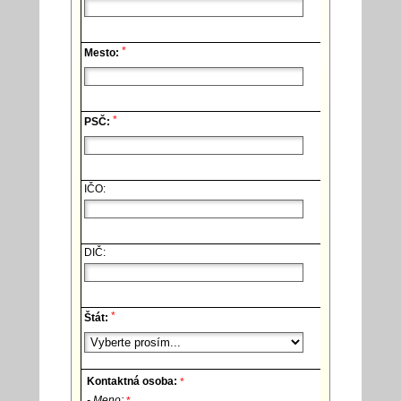
*
Mesto:
*
PSČ:
IČO:
DIČ:
*
Štát:
Kontaktná osoba:
*
- Meno:
*