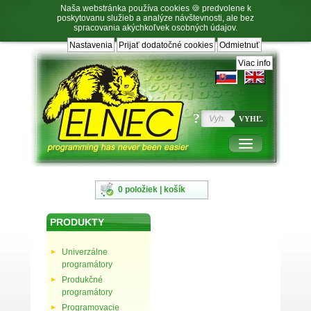
Naša webstránka používa cookies 🍪 predvolene k
poskytovanu služieb a analýze návštevnosti, ale bez
spracovania akýchkoľvek osobných údajov.
Nastavenia
Prijať dodatočné cookies
Odmietnuť
Prejsť
Prejsť
Prejsť
Prejsť
na
na
na
na
Viac info
výber
hlavnú
obsah
navigáciu
jazyka
navigáciu
v
päte
?
VYHĽ.
0 položiek | košík
PRODUKTY
Univerzálne
programátory
Produkčné
programátory
Programovacie