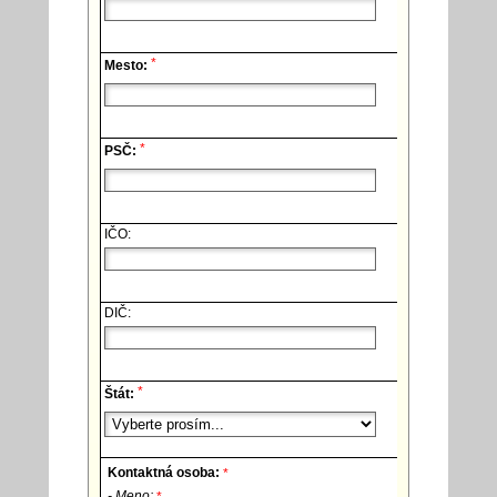
*
Mesto:
*
PSČ:
IČO:
DIČ:
*
Štát:
Kontaktná osoba:
*
- Meno:
*