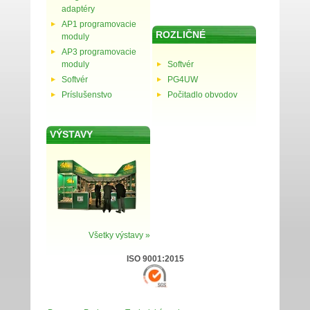
adaptéry
AP1 programovacie
ROZLIČNÉ
moduly
AP3 programovacie
moduly
Softvér
Softvér
PG4UW
Príslušenstvo
Počitadlo obvodov
VÝSTAVY
Všetky výstavy »
ISO 9001:2015