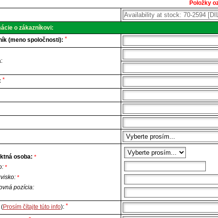
Položky oz
cká
a.
ácie o zákazníkovi:
*
ík (meno spoločnosti):
:
*
:
ktná osoba:
*
o:
*
zvisko:
*
ovná pozícia:
*
(
Prosím čítajte túto info
):