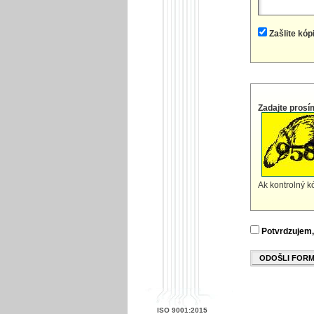
Zašlite kóp
Zadajte prosí
Ak kontrolný kó
Potvrdzujem,
ODOŠLI FOR
ISO 9001:2015