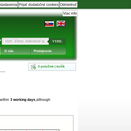
Nastavenia
Prijať dodatočné cookies
Odmietnuť
Viac info
?
VYHĽ.
O nás
Predajcovia
0 položiek | košík
 within
3 working days
,although