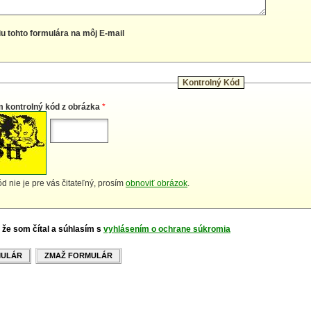
iu tohto formulára na môj E-mail
Kontrolný Kód
m kontrolný kód z obrázka
*
d nie je pre vás čitateľný, prosím
obnoviť obrázok
.
 že som čítal a súhlasím s
vyhlásením o ochrane súkromia
MULÁR
ZMAŽ FORMULÁR