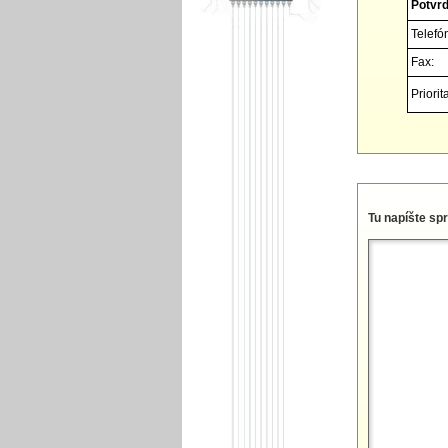
Potvrď
Telefó
Fax:
Priorita
Tu napíšte sp