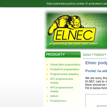
Naša webstránka používa cookies 🍪 predvolene k pos
PRODUKTY
Domov
»
Podpora
»
Elnec pod
Univerzálne programátory
Produkčné programátory
Poslať na ad
Programovacie adaptéry
We are sorry, tha
AP1 programovacie
ELNEC care to st
moduly
there should be 
AP3 programovacie
Fill in below for
moduly
Softvér
Príslušenstvo