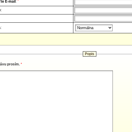
*
te E-mail
:
n:
:
Popis
rávu prosím.
*