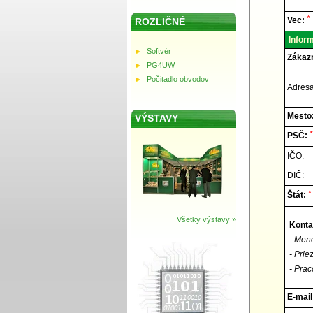
Elnec
-
Techni
*
Vec:
ROZLIČNÉ
podpor
Inform
Softvér
Zákazn
PG4UW
Počitadlo obvodov
Adresa
Mesto
VÝSTAVY
*
PSČ:
IČO:
DIČ:
*
Štát:
Všetky výstavy »
Konta
- Men
- Prie
- Prac
E-mail