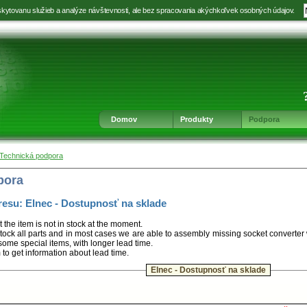
kytovanu služieb a analýze návštevnosti, ale bez spracovania akýchkoľvek osobných údajov.
Prejsť
Prejsť
Prejsť
Prejsť
na
na
na
na
výber
hlavnú
obsah
navigáciu
jazyka
navigáciu
v
päte
Domov
Produkty
Podpora
Technická podpora
pora
resu: Elnec - Dostupnosť na sklade
t the item is not in stock at the moment.
ock all parts and in most cases we are able to assembly missing socket converter
some special items, with longer lead time.
m to get information about lead time.
Elnec - Dostupnosť na sklade