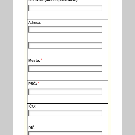
Zákazník (meno spoločnosti):
Adresa:
*
Mesto:
*
PSČ:
IČO:
DIČ: