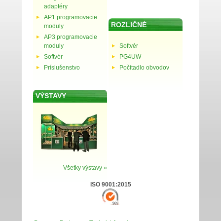
adaptéry
AP1 programovacie
ROZLIČNÉ
moduly
AP3 programovacie
moduly
Softvér
Softvér
PG4UW
Príslušenstvo
Počitadlo obvodov
VÝSTAVY
Všetky výstavy »
ISO 9001:2015