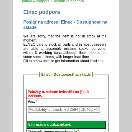
Domov
»
Podpora
»
Technická podpora
Elnec podpora
Poslať na adresu: Elnec - Dostupnosť na
sklade
We are sorry, that the item is not in stock at the
moment.
ELNEC care to stock all parts and in most cases we
are able to assembly missing socket converter
within
3 working days
,although there should be
some special items, with longer lead time.
Fill in below form to get information about lead time.
Elnec - Dostupnosť na sklade
Elnec
Položky označené hviezdičkou (*) sú
-
povinné.
Technická
*
podpora.
Vec:
Informácie o zákazníkovi:
*