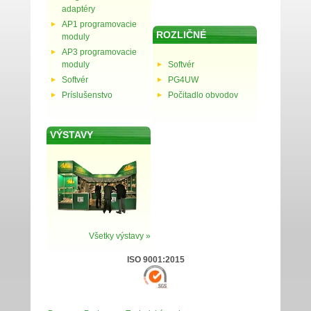
adaptéry
AP1 programovacie
ROZLIČNÉ
moduly
AP3 programovacie
moduly
Softvér
Softvér
PG4UW
Príslušenstvo
Počitadlo obvodov
VÝSTAVY
Všetky výstavy »
ISO 9001:2015