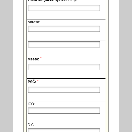
Zákazník (meno spoločnosti):
Adresa:
*
Mesto:
*
PSČ:
IČO:
DIČ: