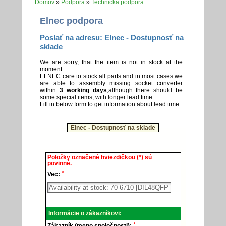
Domov
»
Podpora
»
Technická podpora
Elnec podpora
Poslať na adresu: Elnec - Dostupnosť na
sklade
We are sorry, that the item is not in stock at the
moment.
ELNEC care to stock all parts and in most cases we
are able to assembly missing socket converter
within
3 working days
,although there should be
some special items, with longer lead time.
Fill in below form to get information about lead time.
Elnec - Dostupnosť na sklade
Elnec
Položky označené hviezdičkou (*) sú
-
povinné.
Technická
*
podpora.
Vec:
Informácie o zákazníkovi:
*