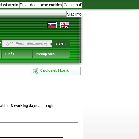
Nastavenia
Prijať dodatočné cookies
Odmietnuť
Viac info
?
VYHĽ.
O nás
Predajcovia
0 položiek | košík
 within
3 working days
,although