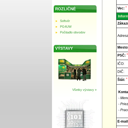
Elnec
-
Techni
*
Vec:
ROZLIČNÉ
podpor
Inform
Softvér
Zákazn
PG4UW
Počitadlo obvodov
Adresa
Mesto
VÝSTAVY
*
PSČ:
IČO:
DIČ:
*
Štát:
Všetky výstavy »
Konta
- Men
- Prie
- Prac
E-mail