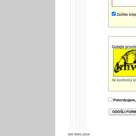
Zašlite kóp
Zadajte prosí
Ak kontrolný kó
Potvrdzujem,
ODOŠLI FOR
ISO 9001:2015