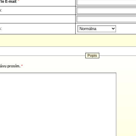
*
te E-mail
:
n:
:
Popis
rávu prosím.
*