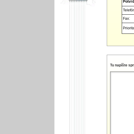
Potvrď
Telefó
Fax:
Priorita
Tu napíšte sp