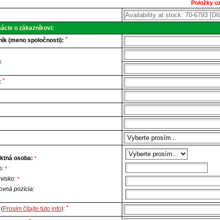
Položky oz
cká
a.
ácie o zákazníkovi:
*
ík (meno spoločnosti):
:
*
:
ktná osoba:
*
o:
*
zvisko:
*
ovná pozícia:
*
(
Prosím čítajte túto info
):