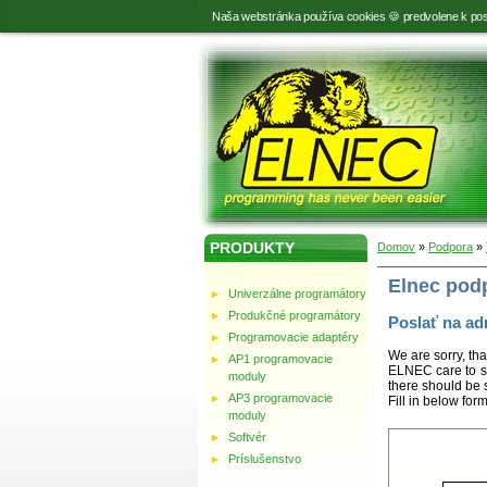
Naša webstránka používa cookies 🍪 predvolene k pos
PRODUKTY
Domov
»
Podpora
»
Elnec pod
Univerzálne programátory
Produkčné programátory
Poslať na ad
Programovacie adaptéry
We are sorry, tha
AP1 programovacie
ELNEC care to st
moduly
there should be 
AP3 programovacie
Fill in below for
moduly
Softvér
Príslušenstvo