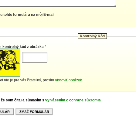
iu tohto formulára na môj E-mail
Kontrolný Kód
m kontrolný kód z obrázka
*
d nie je pre vás čitateľný, prosím
obnoviť obrázok
.
 že som čítal a súhlasím s
vyhlásením o ochrane súkromia
MULÁR
ZMAŽ FORMULÁR