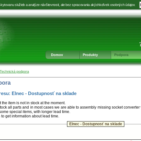
kytovanu služieb a analýze návštevnosti, ale bez spracovania akýchkoľvek osobných údajov.
Prejsť
Prejsť
Prejsť
Prejsť
na
na
na
na
výber
hlavnú
obsah
navigáciu
jazyka
navigáciu
v
päte
Domov
Produkty
Podpora
Technická podpora
pora
resu: Elnec - Dostupnosť na sklade
t the item is not in stock at the moment.
ock all parts and in most cases we are able to assembly missing socket converter
some special items, with longer lead time.
m to get information about lead time.
Elnec - Dostupnosť na sklade