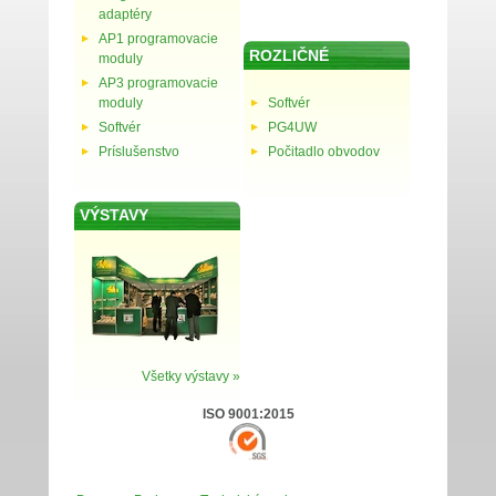
adaptéry
AP1 programovacie
ROZLIČNÉ
moduly
AP3 programovacie
moduly
Softvér
Softvér
PG4UW
Príslušenstvo
Počitadlo obvodov
VÝSTAVY
Všetky výstavy »
ISO 9001:2015