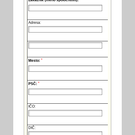
Zákazník (meno spoločnosti):
Adresa:
*
Mesto:
*
PSČ:
IČO:
DIČ: