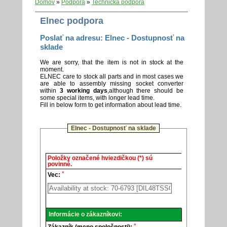
Domov
»
Podpora
»
Technická podpora
Elnec podpora
Poslať na adresu: Elnec - Dostupnosť na
sklade
We are sorry, that the item is not in stock at the
moment.
ELNEC care to stock all parts and in most cases we
are able to assembly missing socket converter
within
3 working days
,although there should be
some special items, with longer lead time.
Fill in below form to get information about lead time.
Elnec - Dostupnosť na sklade
Elnec
Položky označené hviezdičkou (*) sú
-
povinné.
Technická
*
podpora.
Vec:
Informácie o zákazníkovi:
*