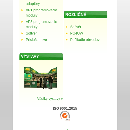
adaptéry
AP1 programovacie
ROZLIČNÉ
moduly
AP3 programovacie
moduly
Softvér
Softvér
PG4UW
Príslušenstvo
Počitadlo obvodov
VÝSTAVY
Všetky výstavy »
ISO 9001:2015