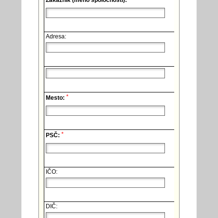
Zákazník (meno spoločnosti):
Adresa:
*
Mesto:
*
PSČ:
IČO:
DIČ: