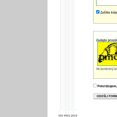
Zašlite kóp
Zadajte prosí
Ak kontrolný kó
Potvrdzujem,
ODOŠLI FOR
ISO 9001:2015