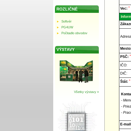
Elnec
-
Techni
*
Vec:
ROZLIČNÉ
podpor
Inform
Softvér
Zákazn
PG4UW
Počitadlo obvodov
Adresa
Mesto
VÝSTAVY
*
PSČ:
IČO:
DIČ:
*
Štát:
Všetky výstavy »
Konta
- Men
- Prie
- Prac
E-mail