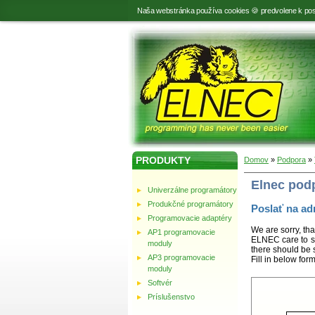
Naša webstránka používa cookies 🍪 predvolene k pos
PRODUKTY
Domov
»
Podpora
»
Elnec pod
Univerzálne programátory
Produkčné programátory
Poslať na ad
Programovacie adaptéry
We are sorry, tha
AP1 programovacie
ELNEC care to st
moduly
there should be 
AP3 programovacie
Fill in below for
moduly
Softvér
Príslušenstvo