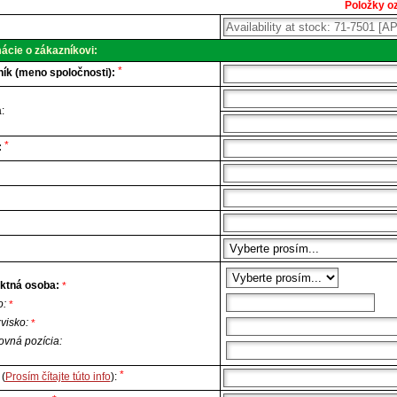
Položky oz
cká
a.
ácie o zákazníkovi:
*
ík (meno spoločnosti):
:
*
:
ktná osoba:
*
o:
*
zvisko:
*
ovná pozícia:
*
(
Prosím čítajte túto info
):