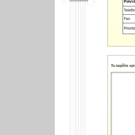
Potvrď
Telefó
Fax:
Priorita
Tu napíšte sp