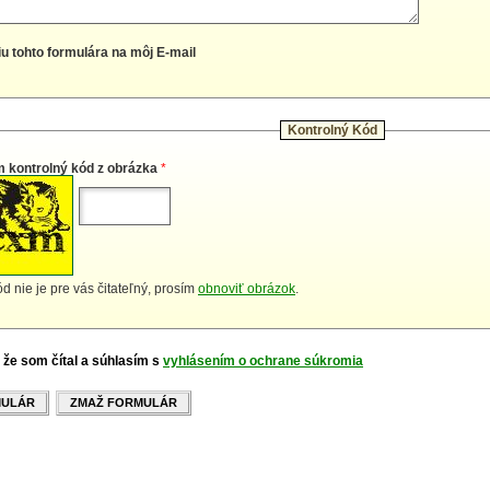
iu tohto formulára na môj E-mail
Kontrolný Kód
m kontrolný kód z obrázka
*
d nie je pre vás čitateľný, prosím
obnoviť obrázok
.
 že som čítal a súhlasím s
vyhlásením o ochrane súkromia
MULÁR
ZMAŽ FORMULÁR