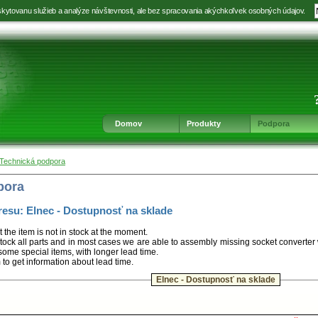
kytovanu služieb a analýze návštevnosti, ale bez spracovania akýchkoľvek osobných údajov.
Prejsť
Prejsť
Prejsť
Prejsť
na
na
na
na
výber
hlavnú
obsah
navigáciu
jazyka
navigáciu
v
päte
Domov
Produkty
Podpora
Technická podpora
pora
resu: Elnec - Dostupnosť na sklade
t the item is not in stock at the moment.
ock all parts and in most cases we are able to assembly missing socket converter
some special items, with longer lead time.
m to get information about lead time.
Elnec - Dostupnosť na sklade