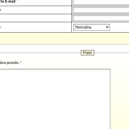
*
te E-mail
:
n:
:
Popis
rávu prosím.
*