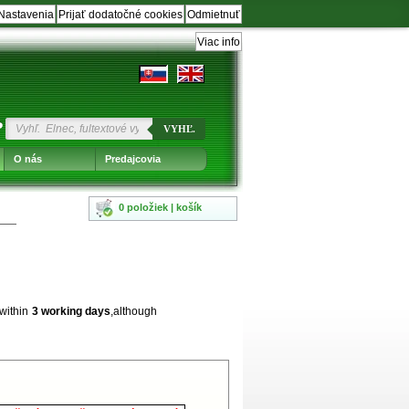
Nastavenia
Prijať dodatočné cookies
Odmietnuť
Viac info
?
VYHĽ.
O nás
Predajcovia
0 položiek | košík
 within
3 working days
,although