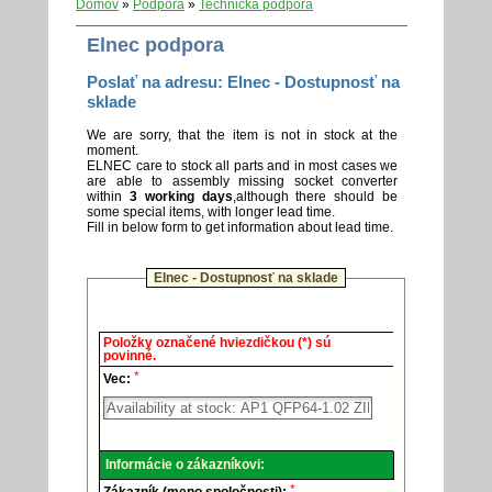
Domov
»
Podpora
»
Technická podpora
Elnec podpora
Poslať na adresu: Elnec - Dostupnosť na
sklade
We are sorry, that the item is not in stock at the
moment.
ELNEC care to stock all parts and in most cases we
are able to assembly missing socket converter
within
3 working days
,although there should be
some special items, with longer lead time.
Fill in below form to get information about lead time.
Elnec - Dostupnosť na sklade
Elnec
Položky označené hviezdičkou (*) sú
-
povinné.
Technická
*
podpora.
Vec:
Informácie o zákazníkovi:
*