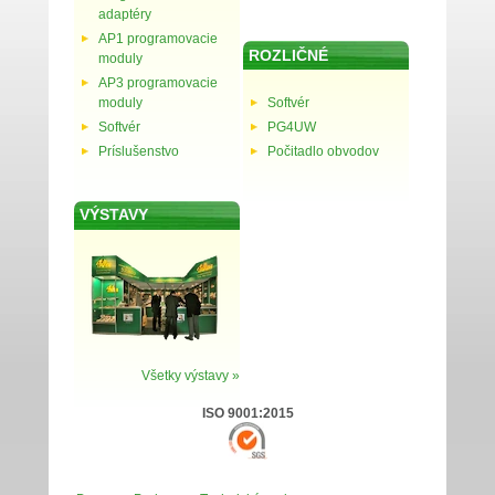
adaptéry
AP1 programovacie
ROZLIČNÉ
moduly
AP3 programovacie
moduly
Softvér
Softvér
PG4UW
Príslušenstvo
Počitadlo obvodov
VÝSTAVY
Všetky výstavy »
ISO 9001:2015