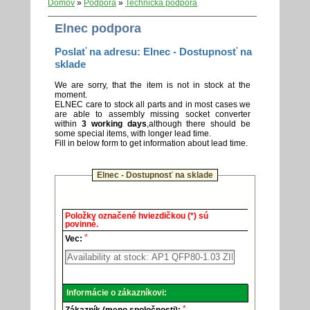
Domov
»
Podpora
»
Technická podpora
Elnec podpora
Poslať na adresu: Elnec - Dostupnosť na
sklade
We are sorry, that the item is not in stock at the
moment.
ELNEC care to stock all parts and in most cases we
are able to assembly missing socket converter
within
3 working days
,although there should be
some special items, with longer lead time.
Fill in below form to get information about lead time.
Elnec - Dostupnosť na sklade
Elnec
Položky označené hviezdičkou (*) sú
-
povinné.
Technická
*
podpora.
Vec:
Informácie o zákazníkovi:
*