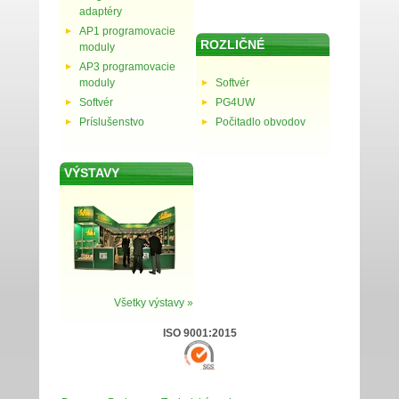
adaptéry
AP1 programovacie
ROZLIČNÉ
moduly
AP3 programovacie
moduly
Softvér
Softvér
PG4UW
Príslušenstvo
Počitadlo obvodov
VÝSTAVY
Všetky výstavy »
ISO 9001:2015