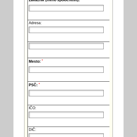
Zákazník (meno spoločnosti):
Adresa:
*
Mesto:
*
PSČ:
IČO:
DIČ: