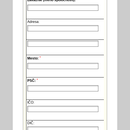
Zákazník (meno spoločnosti):
Adresa:
*
Mesto:
*
PSČ:
IČO:
DIČ: