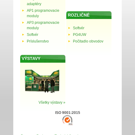
adaptéry
AP1 programovacie
ROZLIČNÉ
moduly
AP3 programovacie
moduly
Softvér
Softvér
PG4UW
Príslušenstvo
Počitadlo obvodov
VÝSTAVY
Všetky výstavy »
ISO 9001:2015