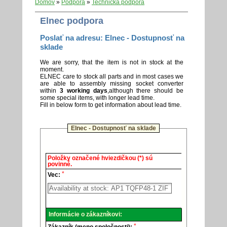
Domov
»
Podpora
»
Technická podpora
Elnec podpora
Poslať na adresu: Elnec - Dostupnosť na
sklade
We are sorry, that the item is not in stock at the
moment.
ELNEC care to stock all parts and in most cases we
are able to assembly missing socket converter
within
3 working days
,although there should be
some special items, with longer lead time.
Fill in below form to get information about lead time.
Elnec - Dostupnosť na sklade
Elnec
Položky označené hviezdičkou (*) sú
-
povinné.
Technická
*
podpora.
Vec:
Informácie o zákazníkovi:
*