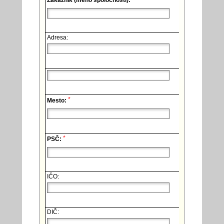
Zákazník (meno spoločnosti):
Adresa:
*
Mesto:
*
PSČ:
IČO:
DIČ: