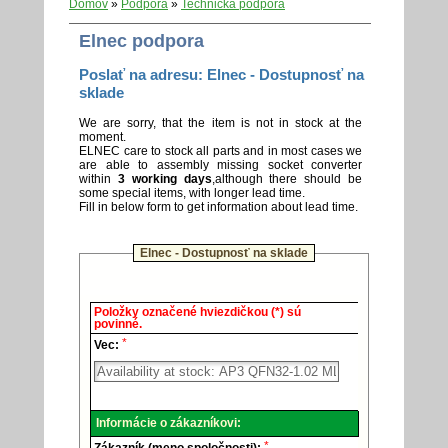
Domov
»
Podpora
»
Technická podpora
Elnec podpora
Poslať na adresu: Elnec - Dostupnosť na
sklade
We are sorry, that the item is not in stock at the
moment.
ELNEC care to stock all parts and in most cases we
are able to assembly missing socket converter
within
3 working days
,although there should be
some special items, with longer lead time.
Fill in below form to get information about lead time.
Elnec - Dostupnosť na sklade
Elnec
Položky označené hviezdičkou (*) sú
-
povinné.
Technická
*
podpora.
Vec:
Informácie o zákazníkovi:
*