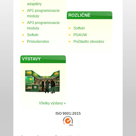
adaptéry
AP1 programovacie
ROZLIČNÉ
moduly
AP3 programovacie
moduly
Softvér
Softvér
PG4UW
Príslušenstvo
Počitadlo obvodov
VÝSTAVY
Všetky výstavy »
ISO 9001:2015