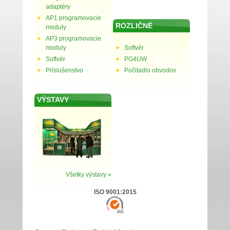
adaptéry
AP1 programovacie
ROZLIČNÉ
moduly
AP3 programovacie
moduly
Softvér
Softvér
PG4UW
Príslušenstvo
Počitadlo obvodov
VÝSTAVY
Všetky výstavy »
ISO 9001:2015