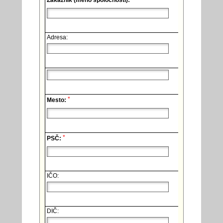
Zákazník (meno spoločnosti):
Adresa:
*
Mesto:
*
PSČ:
IČO:
DIČ: