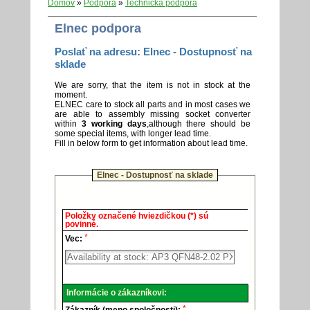
Domov
»
Podpora
»
Technická podpora
Elnec podpora
Poslať na adresu: Elnec - Dostupnosť na
sklade
We are sorry, that the item is not in stock at the
moment.
ELNEC care to stock all parts and in most cases we
are able to assembly missing socket converter
within
3 working days
,although there should be
some special items, with longer lead time.
Fill in below form to get information about lead time.
Elnec - Dostupnosť na sklade
Elnec
Položky označené hviezdičkou (*) sú
-
povinné.
Technická
*
podpora.
Vec:
Informácie o zákazníkovi:
*