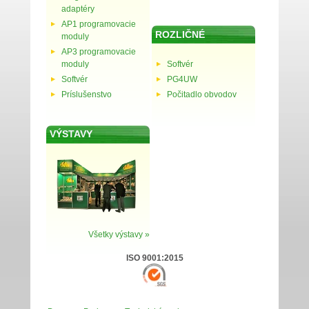
adaptéry
AP1 programovacie
ROZLIČNÉ
moduly
AP3 programovacie
moduly
Softvér
Softvér
PG4UW
Príslušenstvo
Počitadlo obvodov
VÝSTAVY
Všetky výstavy »
ISO 9001:2015