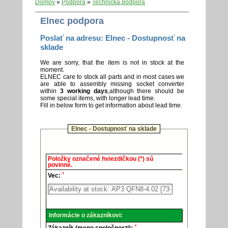
Domov
»
Podpora
»
Technická podpora
Elnec podpora
Poslať na adresu: Elnec - Dostupnosť na
sklade
We are sorry, that the item is not in stock at the
moment.
ELNEC care to stock all parts and in most cases we
are able to assembly missing socket converter
within
3 working days
,although there should be
some special items, with longer lead time.
Fill in below form to get information about lead time.
Elnec - Dostupnosť na sklade
Elnec
Položky označené hviezdičkou (*) sú
-
povinné.
Technická
*
podpora.
Vec:
Informácie o zákazníkovi:
*