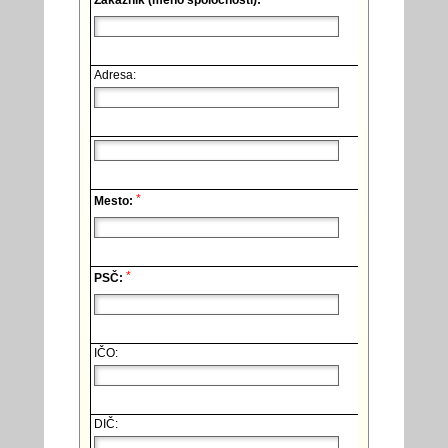
Zákazník (meno spoločnosti):
Adresa:
*
Mesto:
*
PSČ:
IČO:
DIČ: