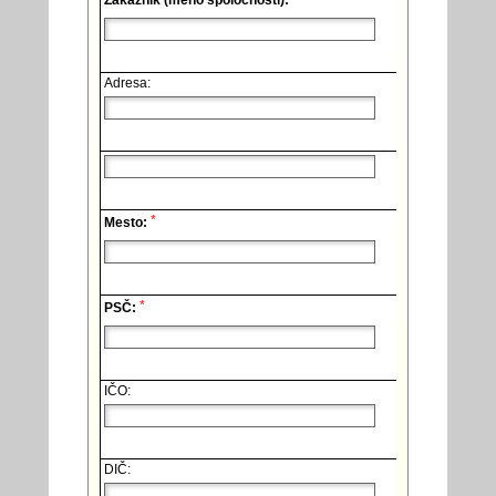
Zákazník (meno spoločnosti):
Adresa:
*
Mesto:
*
PSČ:
IČO:
DIČ: