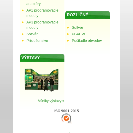
adaptéry
AP1 programovacie
ROZLIČNÉ
moduly
AP3 programovacie
moduly
Softvér
Softvér
PG4UW
Príslušenstvo
Počitadlo obvodov
VÝSTAVY
Všetky výstavy »
ISO 9001:2015