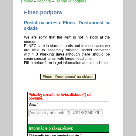
Domov
»
Podpora
»
Technická podpora
Elnec podpora
Poslať na adresu: Elnec - Dostupnosť na
sklade
We are sorry, that the item is not in stock at the
moment.
ELNEC care to stock all parts and in most cases we
are able to assembly missing socket converter
within
3 working days
,although there should be
some special items, with longer lead time.
Fill in below form to get information about lead time.
Elnec - Dostupnosť na sklade
Elnec
Položky označené hviezdičkou (*) sú
-
povinné.
Technická
*
podpora.
Vec:
Informácie o zákazníkovi:
*