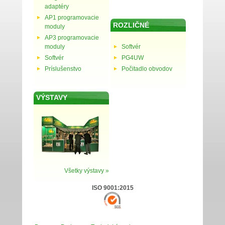
adaptéry
AP1 programovacie
ROZLIČNÉ
moduly
AP3 programovacie
moduly
Softvér
Softvér
PG4UW
Príslušenstvo
Počitadlo obvodov
VÝSTAVY
Všetky výstavy »
ISO 9001:2015