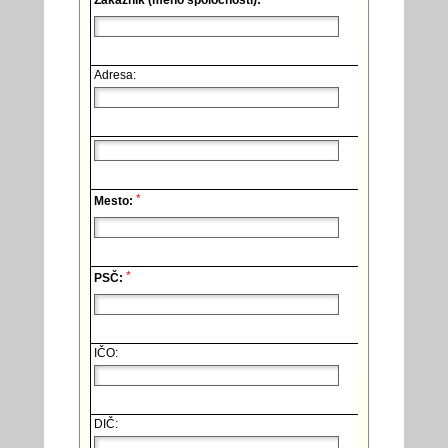
Zákazník (meno spoločnosti):
Adresa:
*
Mesto:
*
PSČ:
IČO:
DIČ: