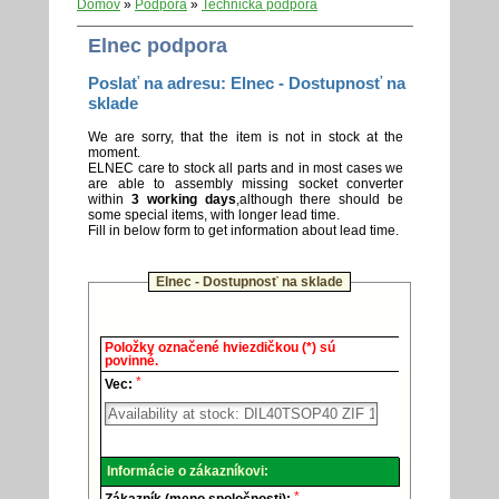
Domov
»
Podpora
»
Technická podpora
Elnec podpora
Poslať na adresu: Elnec - Dostupnosť na
sklade
We are sorry, that the item is not in stock at the
moment.
ELNEC care to stock all parts and in most cases we
are able to assembly missing socket converter
within
3 working days
,although there should be
some special items, with longer lead time.
Fill in below form to get information about lead time.
Elnec - Dostupnosť na sklade
Elnec
Položky označené hviezdičkou (*) sú
-
povinné.
Technická
*
podpora.
Vec:
Informácie o zákazníkovi:
*