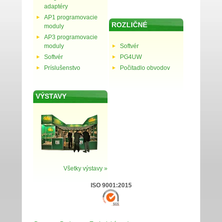
adaptéry
AP1 programovacie
ROZLIČNÉ
moduly
AP3 programovacie
moduly
Softvér
Softvér
PG4UW
Príslušenstvo
Počitadlo obvodov
VÝSTAVY
Všetky výstavy »
ISO 9001:2015