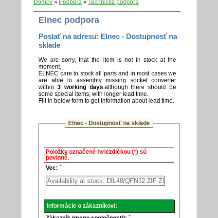
Domov
»
Podpora
»
Technická podpora
Elnec podpora
Poslať na adresu: Elnec - Dostupnosť na
sklade
We are sorry, that the item is not in stock at the
moment.
ELNEC care to stock all parts and in most cases we
are able to assembly missing socket converter
within
3 working days
,although there should be
some special items, with longer lead time.
Fill in below form to get information about lead time.
Elnec - Dostupnosť na sklade
Elnec
Položky označené hviezdičkou (*) sú
-
povinné.
Technická
*
podpora.
Vec:
Informácie o zákazníkovi:
*