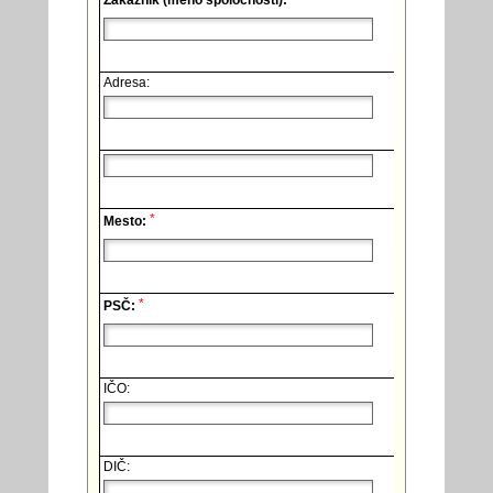
Zákazník (meno spoločnosti):
Adresa:
*
Mesto:
*
PSČ:
IČO:
DIČ: