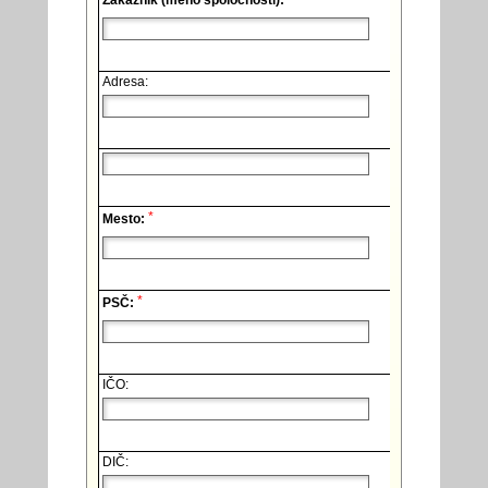
Zákazník (meno spoločnosti):
Adresa:
*
Mesto:
*
PSČ:
IČO:
DIČ: