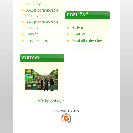
adaptéry
AP1 programovacie
ROZLIČNÉ
moduly
AP3 programovacie
moduly
Softvér
Softvér
PG4UW
Príslušenstvo
Počitadlo obvodov
VÝSTAVY
Všetky výstavy »
ISO 9001:2015