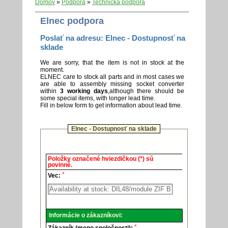
Domov
»
Podpora
»
Technická podpora
Elnec podpora
Poslať na adresu: Elnec - Dostupnosť na
sklade
We are sorry, that the item is not in stock at the
moment.
ELNEC care to stock all parts and in most cases we
are able to assembly missing socket converter
within
3 working days
,although there should be
some special items, with longer lead time.
Fill in below form to get information about lead time.
Elnec - Dostupnosť na sklade
Elnec
Položky označené hviezdičkou (*) sú
-
povinné.
Technická
*
podpora.
Vec:
Informácie o zákazníkovi:
*