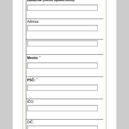
Zákazník (meno spoločnosti):
Adresa:
*
Mesto:
*
PSČ:
IČO:
DIČ: