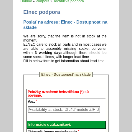
Domov
»
Podpora
»
Technická podpora
Elnec podpora
Poslať na adresu: Elnec - Dostupnosť na
sklade
We are sorry, that the item is not in stock at the
moment.
ELNEC care to stock all parts and in most cases we
are able to assembly missing socket converter
within
3 working days
,although there should be
some special items, with longer lead time.
Fill in below form to get information about lead time.
Elnec - Dostupnosť na sklade
Elnec
Položky označené hviezdičkou (*) sú
-
povinné.
Technická
*
podpora.
Vec:
Informácie o zákazníkovi:
*