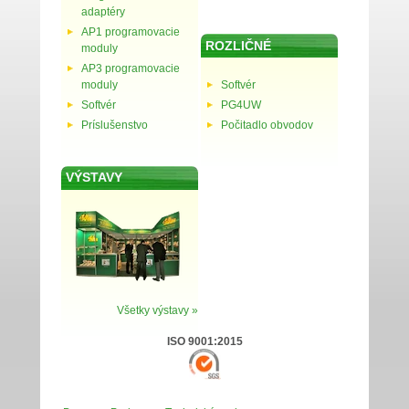
adaptéry
AP1 programovacie
ROZLIČNÉ
moduly
AP3 programovacie
moduly
Softvér
Softvér
PG4UW
Príslušenstvo
Počitadlo obvodov
VÝSTAVY
Všetky výstavy »
ISO 9001:2015