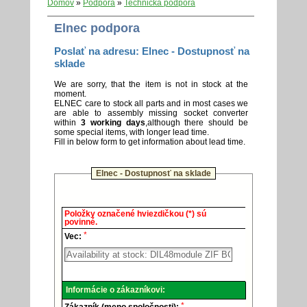
Domov
»
Podpora
»
Technická podpora
Elnec podpora
Poslať na adresu: Elnec - Dostupnosť na
sklade
We are sorry, that the item is not in stock at the
moment.
ELNEC care to stock all parts and in most cases we
are able to assembly missing socket converter
within
3 working days
,although there should be
some special items, with longer lead time.
Fill in below form to get information about lead time.
Elnec - Dostupnosť na sklade
Elnec
Položky označené hviezdičkou (*) sú
-
povinné.
Technická
*
podpora.
Vec:
Informácie o zákazníkovi:
*