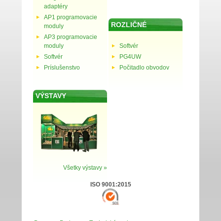
adaptéry
AP1 programovacie
ROZLIČNÉ
moduly
AP3 programovacie
moduly
Softvér
Softvér
PG4UW
Príslušenstvo
Počitadlo obvodov
VÝSTAVY
Všetky výstavy »
ISO 9001:2015