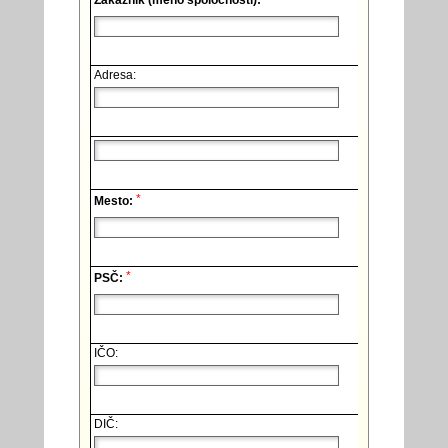
Zákazník (meno spoločnosti):
Adresa:
*
Mesto:
*
PSČ:
IČO:
DIČ: