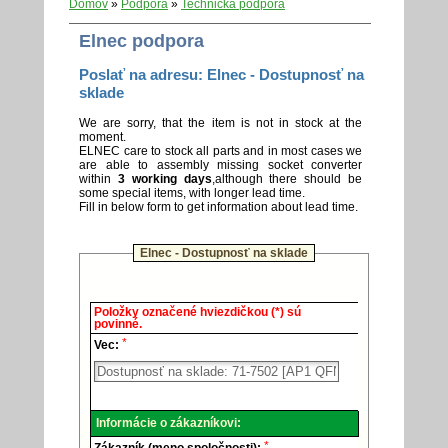
Domov
»
Podpora
»
Technická podpora
Elnec podpora
Poslať na adresu: Elnec - Dostupnosť na
sklade
We are sorry, that the item is not in stock at the
moment.
ELNEC care to stock all parts and in most cases we
are able to assembly missing socket converter
within
3 working days
,although there should be
some special items, with longer lead time.
Fill in below form to get information about lead time.
Elnec - Dostupnosť na sklade
Elnec
Položky označené hviezdičkou (*) sú
-
povinné.
Technická
*
podpora.
Vec:
Informácie o zákazníkovi:
*