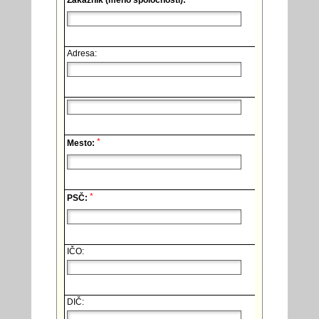
Zákazník (meno spoločnosti):
Adresa:
*
Mesto:
*
PSČ:
IČO:
DIČ: