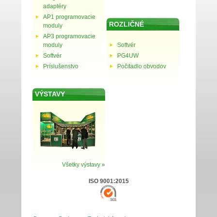
adaptéry
AP1 programovacie
ROZLIČNÉ
moduly
AP3 programovacie
moduly
Softvér
Softvér
PG4UW
Príslušenstvo
Počitadlo obvodov
VÝSTAVY
Všetky výstavy »
ISO 9001:2015