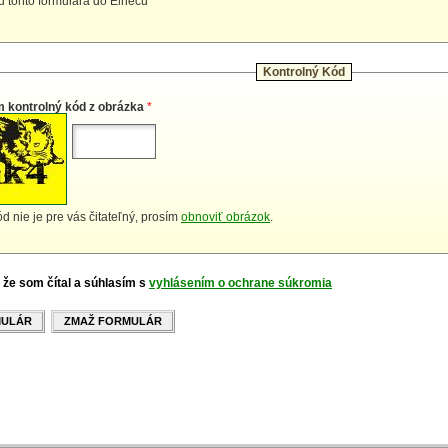
iu tohto formulára do Elnecu
Kontrolný Kód
m kontrolný kód z obrázka
*
d nie je pre vás čitateľný, prosím
obnoviť obrázok
.
 že som čítal a súhlasím s
vyhlásením o ochrane súkromia
MULÁR
ZMAŽ FORMULÁR