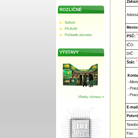
Zákazn
ROZLIČNÉ
Adresa
Softvér
Mesto
PG4UW
Počitadlo obvodov
*
PSČ:
IČO:
VÝSTAVY
DIČ:
*
Štát:
Konta
- Men
- Prie
- Prac
Všetky výstavy »
E-mail
Potvrď
Telefó
Fax: