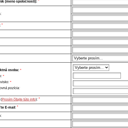
*
ík (meno spoločnosti):
:
*
:
ktná osoba:
*
o:
*
zvisko:
*
ovná pozícia:
*
(
Prosím čítajte túto info
):
*
te E-mail
:
n: