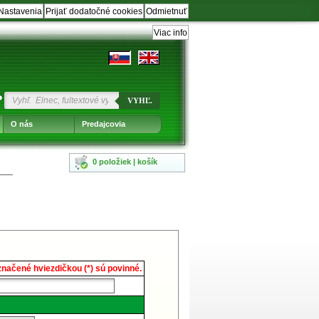
Nastavenia
Prijať dodatočné cookies
Odmietnuť
Viac info
?
VYHĽ.
O nás
Predajcovia
0 položiek | košík
načené hviezdičkou (*) sú povinné.