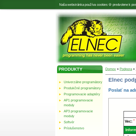
Naša webstránka používa cookies 🍪 predvolene k pos
PRODUKTY
Domov
»
Podpora
»
Elnec pod
Univerzálne programátory
Produkčné programátory
Poslať na a
Programovacie adaptéry
AP1 programovacie
moduly
AP3 programovacie
Elnec
moduly
-
Techni
*
Vec:
Softvér
podpor
Príslušenstvo
Inform