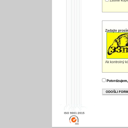
Zašlite kóp
Zadajte prosí
Ak kontrolný kó
Potvrdzujem,
ODOŠLI FOR
ISO 9001:2015