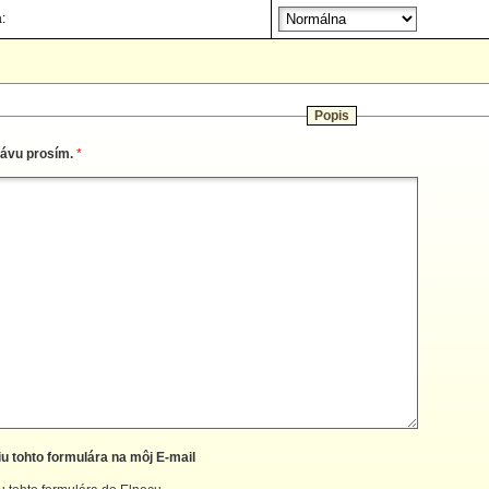
:
Popis
rávu prosím.
*
iu tohto formulára na môj E-mail