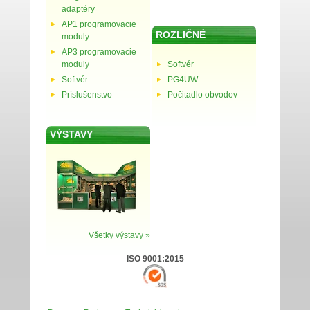
adaptéry
AP1 programovacie
ROZLIČNÉ
moduly
AP3 programovacie
moduly
Softvér
Softvér
PG4UW
Príslušenstvo
Počitadlo obvodov
VÝSTAVY
Všetky výstavy »
ISO 9001:2015