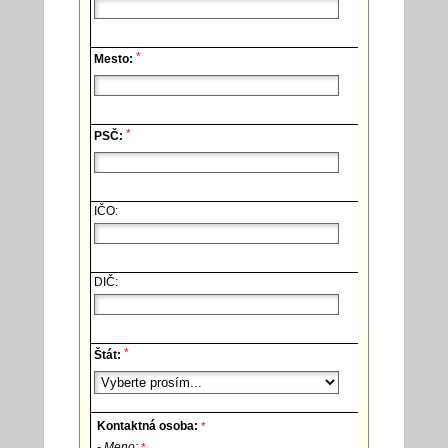
*
Mesto:
*
PSČ:
IČO:
DIČ:
*
Štát:
Kontaktná osoba:
*
- Meno:
*