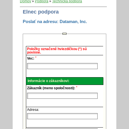
Domov
»
Podpora
»
Technická podpora
Elnec podpora
Poslať na adresu: Dataman, Inc.
Elnec
Položky označené hviezdičkou (*) sú
-
povinné.
Technická
*
podpora.
Vec:
Informácie o zákazníkovi:
*
Zákazník (meno spoločnosti):
Adresa: