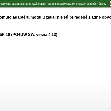
kytovanu služieb a analýze návštevnosti, ale bez spracovania akýchkoľvek osobných údajov.
tomuto adaptéru/modulu zatiaľ nie sú priradené žiadne obvo
F-18 (PG4UW SW, verzia 4.13)