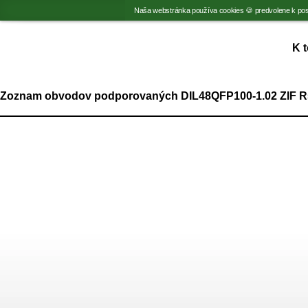
Naša webstránka používa cookies 🍪 predvolene k pos
K 
Zoznam obvodov podporovaných DIL48QFP100-1.02 ZIF R5
Popis
zoznamu
podporovaných
zariadení.