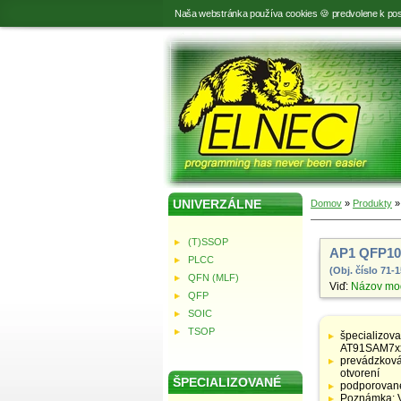
Naša webstránka používa cookies 🍪 predvolene k pos
UNIVERZÁLNE
Domov
»
Produkty
(T)SSOP
AP1 QFP10
PLCC
(Obj. číslo 71-
QFN (MLF)
Viď:
Názov mo
QFP
SOIC
Tabuľka
so
TSOP
špecializov
špecifikáciami
AT91SAM7xx
adaptérov
prevádzková 
otvorení
ŠPECIALIZOVANÉ
podporované
Poznámka: V 