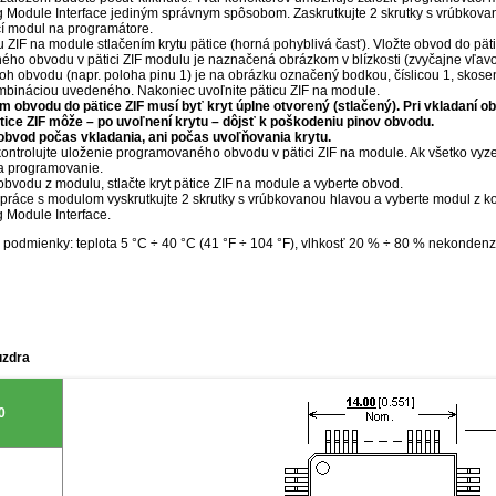
Module Interface jediným správnym spôsobom. Zaskrutkujte 2 skrutky s vrúbkovan
í modul na programátore.
cu ZIF na module stlačením krytu pätice (horná pohyblivá časť). Vložte obvod do pä
ho obvodu v pätici ZIF modulu je naznačená obrázkom v blízkosti (zvyčajne vľavo
oh obvodu (napr. poloha pinu 1) je na obrázku označený bodkou, číslicou 1, sko
mbináciou uvedeného. Nakoniec uvoľnite päticu ZIF na module.
m obvodu do pätice ZIF musí byť kryt úplne otvorený (stlačený). Pri vkladaní o
tice ZIF môže – po uvoľnení krytu – dôjsť k poškodeniu pinov obvodu.
obvod počas vkladania, ani počas uvoľňovania krytu.
ntrolujte uloženie programovaného obvodu v pätici ZIF na module. Ak všetko vyze
a programovanie.
obvodu z modulu, stlačte kryt pätice ZIF na module a vyberte obvod.
práce s modulom vyskrutkujte 2 skrutky s vrúbkovanou hlavou a vyberte modul z k
Module Interface.
podmienky: teplota 5 °C ÷ 40 °C (41 °F ÷ 104 °F), vlhkosť 20 % ÷ 80 % nekondenz
uzdra
0