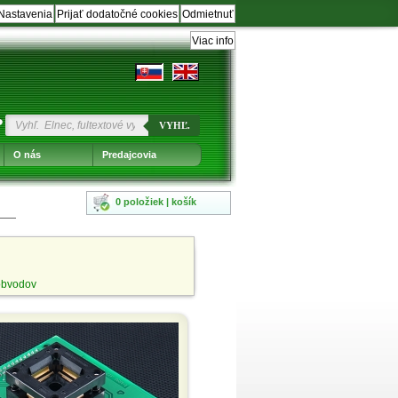
Nastavenia
Prijať dodatočné cookies
Odmietnuť
Viac info
?
VYHĽ.
O nás
Predajcovia
0 položiek | košík
obvodov