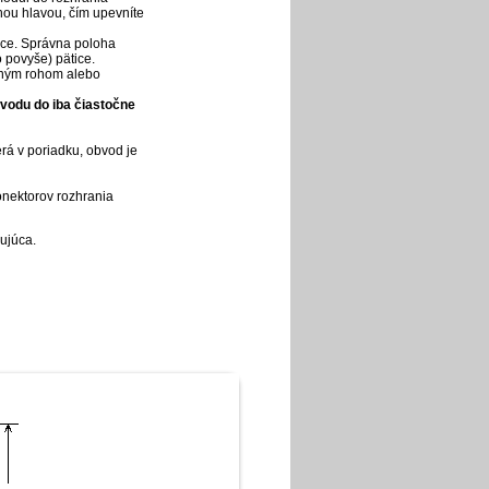
ou hlavou, čím upevníte
tice. Správna poloha
 povyše) pätice.
seným rohom alebo
bvodu do iba čiastočne
rá v poriadku, obvod je
onektorov rozhrania
ujúca.