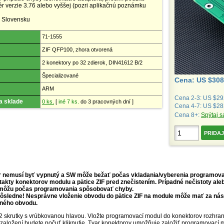
r verzie 3.76 alebo vyššej (pozri aplikačnú poznámku
 Slovensku
71-1555
ZIF QFP100, zhora otvorená
2 konektory po 32 zdierok, DIN41612 B/2
Špecializované
Cena: US $308
ARM
Cena 2-3: US $29
a sklade
0 ks.
[
iné 7 ks.
do 3 pracovných dní ]
Cena 4-7: US $28
Cena 8+:
Spýtaj s
 nemusí byť vypnutý a SW môže bežať počas vkladania/vyberenia programov
akty konektorov modulu a pätice ZIF pred znečistením. Prípadné nečistoty al
môžu počas programovania spôsobovať chyby.
dôsledne! Nesprávne vloženie obvodu do pätice ZIF na module môže mať za ná
ného obvodu.
 2 skrutky s vrúbkovanou hlavou. Vložte programovací modul do konektorov rozhr
o založení budete počuť kliknutie. Tvar konektorov umožňuje založiť programovací 