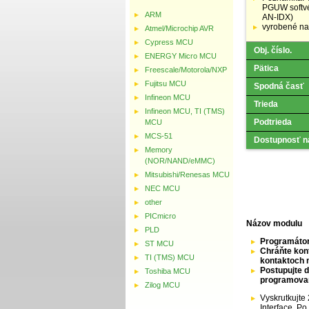
PGUW softvé
ARM
AN-IDX)
vyrobené na
Atmel/Microchip AVR
Cypress MCU
Obj. číslo.
ENERGY Micro MCU
Pätica
Freescale/Motorola/NXP
Fujitsu MCU
Spodná časť
Infineon MCU
Trieda
Infineon MCU, TI (TMS)
Podtrieda
MCU
MCS-51
Dostupnosť n
Memory
(NOR/NAND/eMMC)
Mitsubishi/Renesas MCU
NEC MCU
other
PICmicro
Názov modulu
PLD
Programátor
ST MCU
Chráňte kont
TI (TMS) MCU
kontaktoch 
Postupujte 
Toshiba MCU
programova
Zilog MCU
Vyskrutkujte
Interface. P