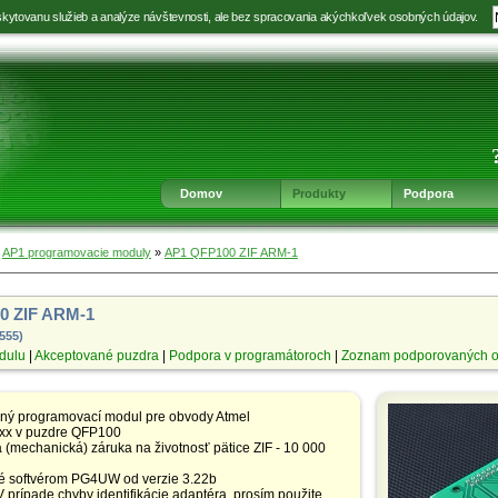
kytovanu služieb a analýze návštevnosti, ale bez spracovania akýchkoľvek osobných údajov.
Prejsť
Prejsť
Prejsť
Prejsť
na
na
na
na
výber
hlavnú
obsah
navigáciu
jazyka
navigáciu
v
päte
Domov
Produkty
Podpora
»
AP1 programovacie moduly
»
AP1 QFP100 ZIF ARM-1
0 ZIF ARM-1
1555)
dulu
|
Akceptované puzdra
|
Podpora v programátoroch
|
Zoznam podporovaných 
aný programovací modul pre obvody Atmel
x v puzdre QFP100
(mechanická) záruka na životnosť pätice ZIF - 10 000
 softvérom PG4UW od verzie 3.22b
prípade chyby identifikácie adaptéra, prosím použite