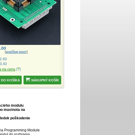
.00
[
prečítaj toto!
]
2.60
3.40
?
a na cenu
[
]
NÁKUPNÝ KOŠÍK
acieho modulu
ebo mastnota na
sledok poškodenie
ania Programming Module
modul do rozhrania