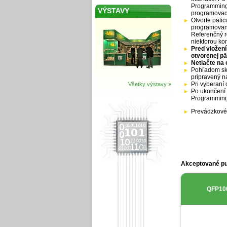
Programming 
VÝSTAVY
programovac
Otvorte päti
programované
Referenčný r
niektorou ko
Pred vložení
otvorenej pä
Netlačte na 
Pohľadom sko
pripravený n
Pri vyberaní 
Všetky výstavy »
Po ukončení 
Programming 
Prevádzkové 
Akceptované p
QFP10