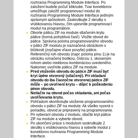
rozhrania Programming Module Interface. Po
založení budete počuť kliknutie. Tvar konektorov
umožňuje založiť programovací modul do
rozhrania Programming Module Interface jediným
správnym spôsobom. Zaskrutkujte 2 skrutky s
vrúbkovanou hlavou, čím upevníte programovací
modul na programátore.
Otvorte päticu ZIF na module stlačením krytu
pätice (horná pohyblivá časť). Vložte obvod do
pätice. Správna poloha programovaného obvodu
v pätici ZIF modulu je naznačená obrázkom v
blízkosti (zvyčajne vľavo povyše) pätice.
Referenčný roh obvodu (napr. poloha pinu 1) je na
obrázku označený bodkou, číslicou 1, skoseným
rohom alebo niektorou kombináciou uvedeného.
Nakoniec uvoľnite päticu ZIF na module.
Pred vložením obvodu do pätice ZIF musí byť
kryt úplne otvorený (stlačený). Pri vkladaní
obvodu do iba čiastočne otvorenej pätice ZIF
môže – po uvoľnení krytu – dôjsť k poškodeniu
pinov obvodu.
Netlačte na obvod počas vkladania, ani počas
uvoľňovania krytu.
Pohľadom skontrolujte uloženie programovaného
obvodu v pätici ZIF na module. Ak všetko vyzerá v
poriadku, obvod je pripravený na programovanie.
Pri vyberaní obvodu z modulu, stlačte kryt pätice
ZIF na module a vyberte obvod.
Po ukončení práce s modulom vyskrutkujte 2
skrutky s vrúbkovanou hlavou a vyberte modul z
konektorov rozhrania Programming Module
Interface.