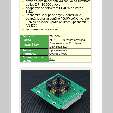
adaptérov
prevádzková (mechanická) záruka na životnosť
pätice ZIF - 10 000 otvorení
podporované softvérom PG4UW od verzie
3.22c
Poznámka: V prípade chyby identifikácie
adaptéra, prosím použite PGUW softvér verzie
3.76 alebo vyššej (pozri aplikačnú poznámku
AN-IDX)
vyrobené na Slovensku
Obj. číslo.
71-1560
Pätica
ZIF QFP100, zhora otvorená
2 konektory po 32 zdierok,
Spodná časť
DIN41612 B/2
Trieda
Špecializované
Podtrieda
Cypress MCU
Dostupnosť na
0 ks.
sklade