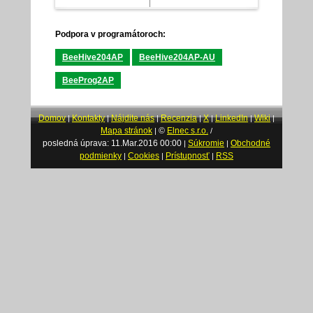
Podpora v programátoroch:
BeeHive204AP
BeeHive204AP-AU
BeeProg2AP
Domov
Kontakty
Nájdite nás
Recenzia
X
LinkedIn
Wiki
|
|
|
|
|
|
|
Mapa stránok
©
Elnec s.r.o.
|
/
posledná úprava: 11.Mar.2016 00:00
Súkromie
Obchodné
|
|
podmienky
Cookies
Prístupnosť
RSS
|
|
|