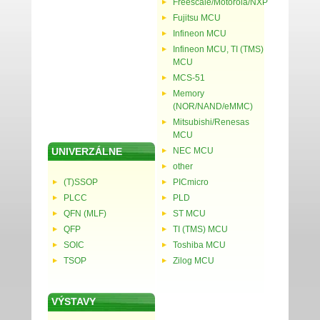
Freescale/Motorola/NXP
Fujitsu MCU
Infineon MCU
Infineon MCU, TI (TMS)
MCU
MCS-51
Memory
(NOR/NAND/eMMC)
Mitsubishi/Renesas
MCU
UNIVERZÁLNE
NEC MCU
other
(T)SSOP
PICmicro
PLCC
PLD
QFN (MLF)
ST MCU
QFP
TI (TMS) MCU
SOIC
Toshiba MCU
TSOP
Zilog MCU
VÝSTAVY