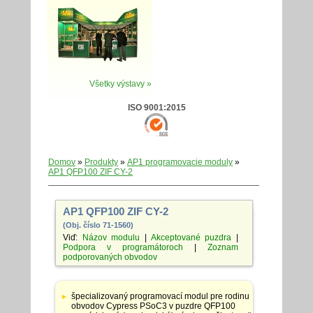
Všetky výstavy »
ISO 9001:2015
Domov
»
Produkty
»
AP1 programovacie moduly
»
AP1 QFP100 ZIF CY-2
AP1 QFP100 ZIF CY-2
(Obj. číslo 71-1560)
Viď:
Názov modulu
|
Akceptované puzdra
|
Podpora v programátoroch
|
Zoznam
podporovaných obvodov
Tabuľka
so
špecializovaný programovací modul pre rodinu
špecifikáciami
obvodov Cypress PSoC3 v puzdre QFP100