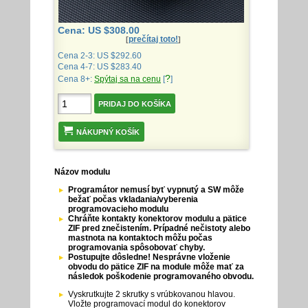
Cena: US $308.00
prečítaj toto!
[
]
Cena 2-3: US $292.60
Cena 4-7: US $283.40
?
Cena 8+:
Spýtaj sa na cenu
[
]
NÁKUPNÝ KOŠÍK
Názov modulu
Programátor nemusí byť vypnutý a SW môže
bežať počas vkladania/vyberenia
programovacieho modulu
Chráňte kontakty konektorov modulu a pätice
ZIF pred znečistením. Prípadné nečistoty alebo
mastnota na kontaktoch môžu počas
programovania spôsobovať chyby.
Postupujte dôsledne! Nesprávne vloženie
obvodu do pätice ZIF na module môže mať za
následok poškodenie programovaného obvodu.
Vyskrutkujte 2 skrutky s vrúbkovanou hlavou.
Vložte programovací modul do konektorov