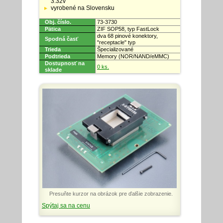
3.32v
vyrobené na Slovensku
Obj. číslo.
73-3730
Pätica
ZIF SOP58, typ FastLock
dva 68 pinové konektory,
Spodná časť
"receptacle" typ
Trieda
Špecializované
Podtrieda
Memory (NOR/NAND/eMMC)
Dostupnosť na
0 ks.
sklade
Presuňte kurzor na obrázok pre ďalšie zobrazenie.
Spýtaj sa na cenu