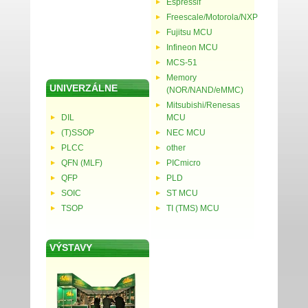
Espressif
Freescale/Motorola/NXP
Fujitsu MCU
Infineon MCU
MCS-51
Memory
UNIVERZÁLNE
(NOR/NAND/eMMC)
Mitsubishi/Renesas
DIL
MCU
(T)SSOP
NEC MCU
PLCC
other
QFN (MLF)
PICmicro
QFP
PLD
SOIC
ST MCU
TSOP
TI (TMS) MCU
VÝSTAVY