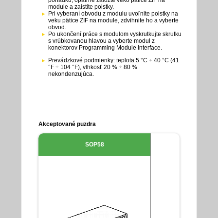
module a zaistite poistky.
Pri vyberaní obvodu z modulu uvoľnite poistky na
veku pätice ZIF na module, zdvihnite ho a vyberte
obvod.
Po ukončení práce s modulom vyskrutkujte skrutku
s vrúbkovanou hlavou a vyberte modul z
konektorov Programming Module Interface.
Prevádzkové podmienky: teplota 5 °C ÷ 40 °C (41
°F ÷ 104 °F), vlhkosť 20 % ÷ 80 %
nekondenzujúca.
Akceptované puzdra
SOP58