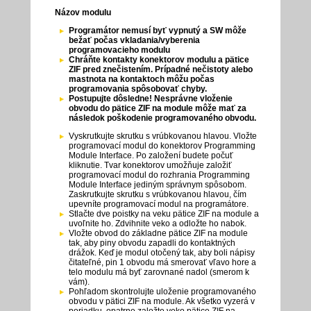
Názov modulu
Programátor nemusí byť vypnutý a SW môže
bežať počas vkladania/vyberenia
programovacieho modulu
Chráňte kontakty konektorov modulu a pätice
ZIF pred znečistením. Prípadné nečistoty alebo
mastnota na kontaktoch môžu počas
programovania spôsobovať chyby.
Postupujte dôsledne! Nesprávne vloženie
obvodu do pätice ZIF na module môže mať za
následok poškodenie programovaného obvodu.
Vyskrutkujte skrutku s vrúbkovanou hlavou. Vložte
programovací modul do konektorov Programming
Module Interface. Po založení budete počuť
kliknutie. Tvar konektorov umožňuje založiť
programovací modul do rozhrania Programming
Module Interface jediným správnym spôsobom.
Zaskrutkujte skrutku s vrúbkovanou hlavou, čím
upevníte programovací modul na programátore.
Stlačte dve poistky na veku pätice ZIF na module a
uvoľnite ho. Zdvihnite veko a odložte ho nabok.
Vložte obvod do základne pätice ZIF na module
tak, aby piny obvodu zapadli do kontaktných
drážok. Keď je modul otočený tak, aby boli nápisy
čitateľné, pin 1 obvodu má smerovať vľavo hore a
telo modulu má byť zarovnané nadol (smerom k
vám).
Pohľadom skontrolujte uloženie programovaného
obvodu v pätici ZIF na module. Ak všetko vyzerá v
poriadku, opatrne založte veko pätice ZIF na