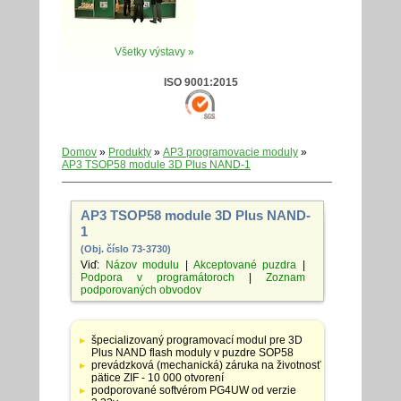
Všetky výstavy »
ISO 9001:2015
Domov
»
Produkty
»
AP3 programovacie moduly
»
AP3 TSOP58 module 3D Plus NAND-1
AP3 TSOP58 module 3D Plus NAND-
1
(Obj. číslo 73-3730)
Viď:
Názov modulu
|
Akceptované puzdra
|
Podpora v programátoroch
|
Zoznam
podporovaných obvodov
Tabuľka
so
špecializovaný programovací modul pre 3D
špecifikáciami
Plus NAND flash moduly v puzdre SOP58
adaptérov
prevádzková (mechanická) záruka na životnosť
pätice ZIF - 10 000 otvorení
podporované softvérom PG4UW od verzie