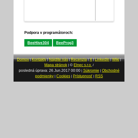
Podpora v programátoroch:
BeeHive304
BeeProg3
Domov
Kontakty
Nájdite nás
Recenzia
X
LinkedIn
Wiki
|
|
|
|
|
|
|
Mapa stránok
©
Elnec s.r.o.
|
/
posledná úprava: 26.Jun.2017 00:00
Súkromie
Obchodné
|
|
podmienky
Cookies
Prístupnosť
RSS
|
|
|