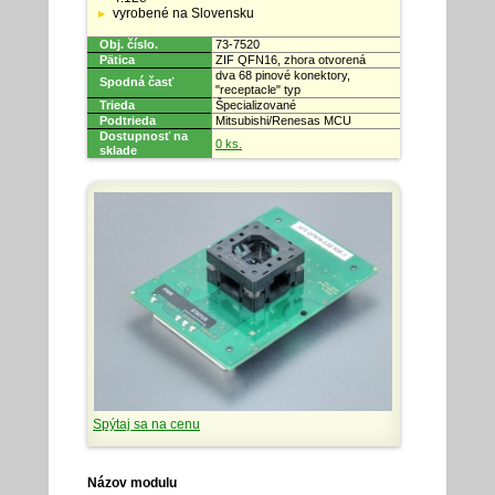
vyrobené na Slovensku
Obj. číslo.
73-7520
Pätica
ZIF QFN16, zhora otvorená
dva 68 pinové konektory,
Spodná časť
"receptacle" typ
Trieda
Špecializované
Podtrieda
Mitsubishi/Renesas MCU
Dostupnosť na
0 ks.
sklade
Spýtaj sa na cenu
Názov modulu