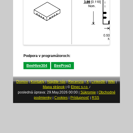
Podpora v programátoroch:
BeeHive304
BeeProg3
Domov
Kontakty
Nájdite nás
Recenzia
X
LinkedIn
Wiki
|
|
|
|
|
|
|
Mapa stránok
©
Elnec s.r.o.
|
/
posledná úprava: 29.May.2026 00:00
Súkromie
Obchodné
|
|
podmienky
Cookies
Prístupnosť
RSS
|
|
|