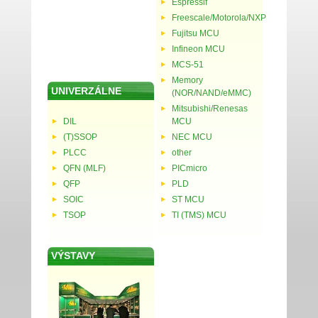
Espressif
Freescale/Motorola/NXP
Fujitsu MCU
Infineon MCU
MCS-51
Memory
UNIVERZÁLNE
(NOR/NAND/eMMC)
Mitsubishi/Renesas
DIL
MCU
(T)SSOP
NEC MCU
PLCC
other
QFN (MLF)
PICmicro
QFP
PLD
SOIC
ST MCU
TSOP
TI (TMS) MCU
VÝSTAVY