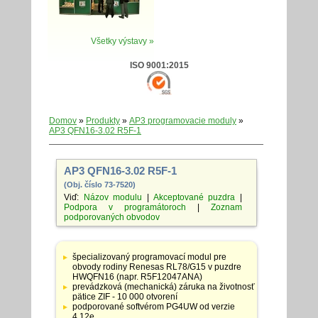
Všetky výstavy »
ISO 9001:2015
Domov
»
Produkty
»
AP3 programovacie moduly
»
AP3 QFN16-3.02 R5F-1
AP3 QFN16-3.02 R5F-1
(Obj. číslo 73-7520)
Viď:
Názov modulu
|
Akceptované puzdra
|
Podpora v programátoroch
|
Zoznam
podporovaných obvodov
Tabuľka
so
špecializovaný programovací modul pre
špecifikáciami
obvody rodiny Renesas RL78/G15 v puzdre
adaptérov
HWQFN16 (napr. R5F12047ANA)
prevádzková (mechanická) záruka na životnosť
pätice ZIF - 10 000 otvorení
podporované softvérom PG4UW od verzie
4.12e