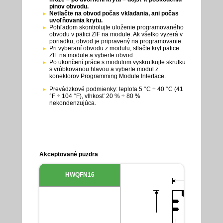
pinov obvodu.
Netlačte na obvod počas vkladania, ani počas
uvoľňovania krytu.
Pohľadom skontrolujte uloženie programovaného
obvodu v pätici ZIF na module. Ak všetko vyzerá v
poriadku, obvod je pripravený na programovanie.
Pri vyberaní obvodu z modulu, stlačte kryt pätice
ZIF na module a vyberte obvod.
Po ukončení práce s modulom vyskrutkujte skrutku
s vrúbkovanou hlavou a vyberte modul z
konektorov Programming Module Interface.
Prevádzkové podmienky: teplota 5 °C ÷ 40 °C (41
°F ÷ 104 °F), vlhkosť 20 % ÷ 80 %
nekondenzujúca.
Akceptované puzdra
HWQFN16