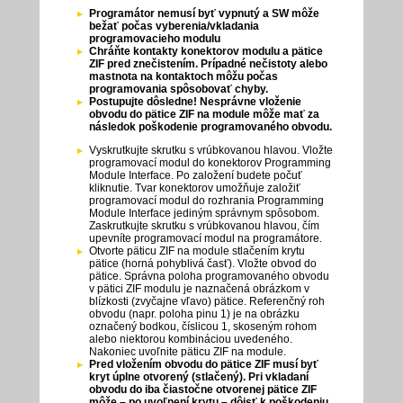
Programátor nemusí byť vypnutý a SW môže
bežať počas vyberenia/vkladania
programovacieho modulu
Chráňte kontakty konektorov modulu a pätice
ZIF pred znečistením. Prípadné nečistoty alebo
mastnota na kontaktoch môžu počas
programovania spôsobovať chyby.
Postupujte dôsledne! Nesprávne vloženie
obvodu do pätice ZIF na module môže mať za
následok poškodenie programovaného obvodu.
Vyskrutkujte skrutku s vrúbkovanou hlavou. Vložte
programovací modul do konektorov Programming
Module Interface. Po založení budete počuť
kliknutie. Tvar konektorov umožňuje založiť
programovací modul do rozhrania Programming
Module Interface jediným správnym spôsobom.
Zaskrutkujte skrutku s vrúbkovanou hlavou, čím
upevníte programovací modul na programátore.
Otvorte päticu ZIF na module stlačením krytu
pätice (horná pohyblivá časť). Vložte obvod do
pätice. Správna poloha programovaného obvodu
v pätici ZIF modulu je naznačená obrázkom v
blízkosti (zvyčajne vľavo) pätice. Referenčný roh
obvodu (napr. poloha pinu 1) je na obrázku
označený bodkou, číslicou 1, skoseným rohom
alebo niektorou kombináciou uvedeného.
Nakoniec uvoľnite päticu ZIF na module.
Pred vložením obvodu do pätice ZIF musí byť
kryt úplne otvorený (stlačený). Pri vkladaní
obvodu do iba čiastočne otvorenej pätice ZIF
môže – po uvoľnení krytu – dôjsť k poškodeniu