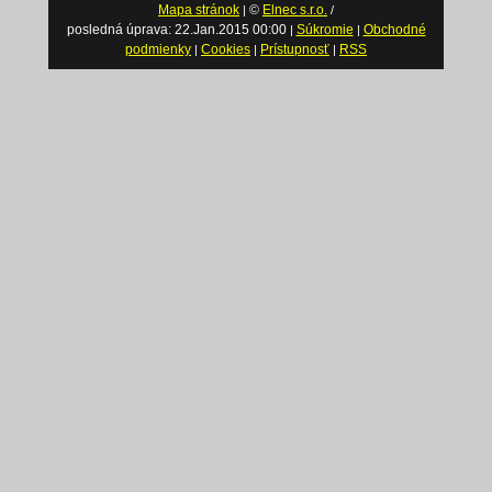
Mapa stránok
©
Elnec s.r.o.
|
/
posledná úprava: 22.Jan.2015 00:00
Súkromie
Obchodné
|
|
podmienky
Cookies
Prístupnosť
RSS
|
|
|