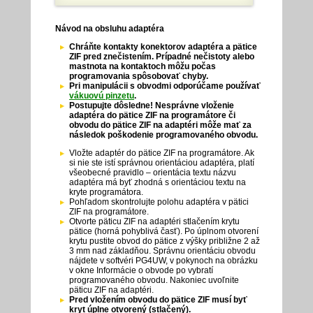
Návod na obsluhu adaptéra
Chráňte kontakty konektorov adaptéra a pätice
ZIF pred znečistením. Prípadné nečistoty alebo
mastnota na kontaktoch môžu počas
programovania spôsobovať chyby.
Pri manipulácii s obvodmi odporúčame používať
vákuovú pinzetu
.
Postupujte dôsledne! Nesprávne vloženie
adaptéra do pätice ZIF na programátore či
obvodu do pätice ZIF na adaptéri môže mať za
následok poškodenie programovaného obvodu.
Vložte adaptér do pätice ZIF na programátore. Ak
si nie ste istí správnou orientáciou adaptéra, platí
všeobecné pravidlo – orientácia textu názvu
adaptéra má byť zhodná s orientáciou textu na
kryte programátora.
Pohľadom skontrolujte polohu adaptéra v pätici
ZIF na programátore.
Otvorte päticu ZIF na adaptéri stlačením krytu
pätice (horná pohyblivá časť). Po úplnom otvorení
krytu pustite obvod do pätice z výšky približne 2 až
3 mm nad základňou. Správnu orientáciu obvodu
nájdete v softvéri PG4UW, v pokynoch na obrázku
v okne Informácie o obvode po vybratí
programovaného obvodu. Nakoniec uvoľnite
päticu ZIF na adaptéri.
Pred vložením obvodu do pätice ZIF musí byť
kryt úplne otvorený (stlačený).