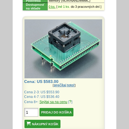
Podtrieda
Memory (NOR/NAND/eMMC)
Dostupnosť
0 ks.
[
iné 1 ks.
do 3 pracovných dní ]
na sklade
Cena: US $583.00
prečítaj toto!
[
]
Cena 2-3: US $553.90
Cena 4-7: US $536.40
?
Cena 8+:
Spýtaj sa na cenu
[
]
NÁKUPNÝ KOŠÍK