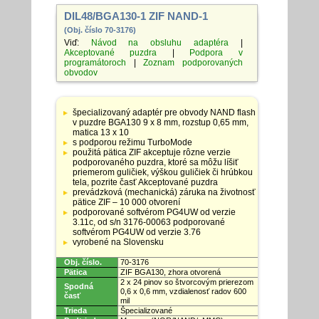
DIL48/BGA130-1 ZIF NAND-1
(Obj. číslo 70-3176)
Viď:
Návod na obsluhu adaptéra
|
Akceptované puzdra
|
Podpora v
programátoroch
|
Zoznam podporovaných
obvodov
Tabuľka
so
špecializovaný adaptér pre obvody NAND flash
špecifikáciami
v puzdre BGA130 9 x 8 mm, rozstup 0,65 mm,
adaptérov
matica 13 x 10
s podporou režimu TurboMode
použitá pätica ZIF akceptuje rôzne verzie
podporovaného puzdra, ktoré sa môžu líšiť
priemerom guličiek, výškou guličiek či hrúbkou
tela, pozrite časť Akceptované puzdra
prevádzková (mechanická) záruka na životnosť
pätice ZIF – 10 000 otvorení
podporované softvérom PG4UW od verzie
3.11c, od s/n 3176-00063 podporované
softvérom PG4UW od verzie 3.76
vyrobené na Slovensku
Obj. číslo.
70-3176
Pätica
ZIF BGA130, zhora otvorená
2 x 24 pinov so štvorcovým prierezom
Spodná
0,6 x 0,6 mm, vzdialenosť radov 600
časť
mil
Trieda
Špecializované