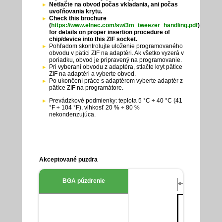
Netlačte na obvod počas vkladania, ani počas
uvoľňovania krytu.
Check this brochure
(
https://www.elnec.com/sw/3m_tweezer_handling.pdf
)
for details on proper insertion procedure of
chip/device into this ZIF socket.
Pohľadom skontrolujte uloženie programovaného
obvodu v pätici ZIF na adaptéri. Ak všetko vyzerá v
poriadku, obvod je pripravený na programovanie.
Pri vyberaní obvodu z adaptéra, stlačte kryt pätice
ZIF na adaptéri a vyberte obvod.
Po ukončení práce s adaptérom vyberte adaptér z
pätice ZIF na programátore.
Prevádzkové podmienky: teplota 5 °C ÷ 40 °C (41
°F ÷ 104 °F), vlhkosť 20 % ÷ 80 %
nekondenzujúca.
Akceptované puzdra
BGA púzdrenie