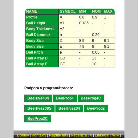
NAME
SYMBOL
MIN
NOM
MAX
Profile
A
0.8
0.9
1
Ball Height
A1
0.185
-
-
Body Thickness
A2
-
-
-
Ball Diameter
b
-
0.29
-
Body Size
D
8.9
9
9.1
Body Size
E
7.9
8
8.1
Ball Pitch
e
-
0.65
-
Ball Array D
GD
-
13
-
Ball Array E
GE
-
10
-
Podpora v programátoroch:
BeeHive404
BeeProg4
BeeProg4C
BeeHive208S
BeeHive204
BeeProg2
BeeProg2C
Domov
Kontakty
Nájdite nás
Recenzia
X
LinkedIn
Wiki
|
|
|
|
|
|
|