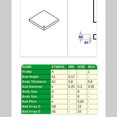
NAME
SYMBOL
MIN
NOM
MAX
Profile
A
-
-
1
Ball Height
A1
0.17
-
-
Body Thickness
A2
0.6
-
0.8
Ball Diameter
b
0.25
0.3
0.35
Body Size
D
-
9
-
Body Size
E
-
8
-
Ball Pitch
e
-
0.65
-
Ball Array D
GD
-
13
-
Ball Array E
GE
-
10
-