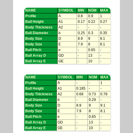
NAME
SYMBOL
MIN
NOM
MAX
Profile
A
0.8
0.9
1
Ball Height
A1
0.17
0.22
0.27
Body Thickness
A2
-
-
-
Ball Diameter
b
0.25
0.3
0.35
Body Size
D
8.9
9
9.1
Body Size
E
7.9
8
8.1
Ball Pitch
e
-
0.65
-
Ball Array D
GD
-
13
-
Ball Array E
GE
-
10
-
NAME
SYMBOL
MIN
NOM
MAX
Profile
A
-
-
1
Ball Height
A1
0.185
-
-
Body Thickness
A2
0.68
0.73
0.78
Ball Diameter
b
-
0.29
-
Body Size
D
8.9
9
9.1
Body Size
E
7.9
8
8.1
Ball Pitch
e
-
0.65
-
Ball Array D
GD
-
13
-
Ball Array E
GE
-
10
-