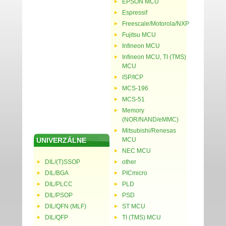
EPSON MCU
Espressif
Freescale/Motorola/NXP
Fujitsu MCU
Infineon MCU
Infineon MCU, TI (TMS)
MCU
ISP/ICP
MCS-196
MCS-51
Memory
(NOR/NAND/eMMC)
Mitsubishi/Renesas
UNIVERZÁLNE
MCU
NEC MCU
DIL/(T)SSOP
other
DIL/BGA
PICmicro
DIL/PLCC
PLD
DIL/PSOP
PSD
DIL/QFN (MLF)
ST MCU
DIL/QFP
TI (TMS) MCU