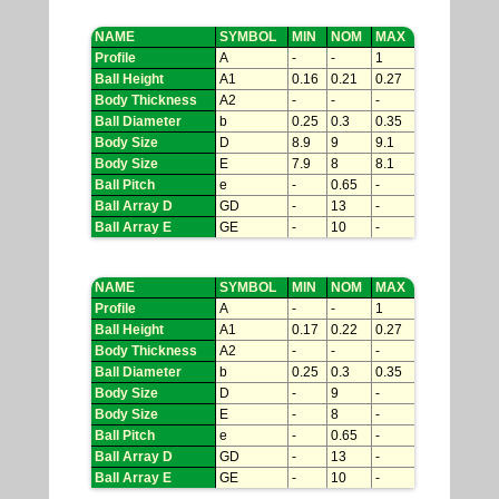
NAME
SYMBOL
MIN
NOM
MAX
Profile
A
-
-
1
Ball Height
A1
0.16
0.21
0.27
Body Thickness
A2
-
-
-
Ball Diameter
b
0.25
0.3
0.35
Body Size
D
8.9
9
9.1
Body Size
E
7.9
8
8.1
Ball Pitch
e
-
0.65
-
Ball Array D
GD
-
13
-
Ball Array E
GE
-
10
-
NAME
SYMBOL
MIN
NOM
MAX
Profile
A
-
-
1
Ball Height
A1
0.17
0.22
0.27
Body Thickness
A2
-
-
-
Ball Diameter
b
0.25
0.3
0.35
Body Size
D
-
9
-
Body Size
E
-
8
-
Ball Pitch
e
-
0.65
-
Ball Array D
GD
-
13
-
Ball Array E
GE
-
10
-