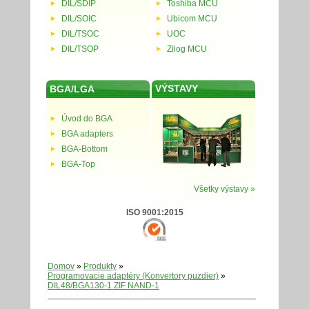
DIL/SDIP
Toshiba MCU
DIL/SOIC
Ubicom MCU
DIL/TSOC
UOC
DIL/TSOP
Zilog MCU
VÝSTAVY
BGA/LGA
Úvod do BGA
BGA adapters
BGA-Bottom
BGA-Top
Všetky výstavy »
ISO 9001:2015
Domov
»
Produkty
»
Programovacie adaptéry (Konvertory puzdier)
»
DIL48/BGA130-1 ZIF NAND-1