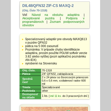
DIL48/QFN32 ZIF-CS MAXQ-2
(Obj. číslo 70-1318)
Viď:
Návod na obsluhu adaptéra
|
Akceptované puzdra
|
Podpora v
programátoroch
|
Zoznam podporovaných
obvodov
Tabuľka
so
špecializovaný adaptér pre obvody MAXQ613
špecifikáciami
v puzdre QFN32
adaptérov
pätica na 5 000 zasunutí
Poznámka: V prípade chyby identifikácie
adaptéra, prosím použite PGUW softvér verzie
3.82 alebo vyššej (pozri aplikačnú poznámku
AN-IDX)
vyrobené na Slovensku
Obj. číslo.
70-1318
Pätica
ZIF QFN32, zaklapávacia
2 x 24 pinov so štvorcovým prierezom
Spodná
0,6 x 0,6 mm, vzdialenosť radov 600
časť
mil
Trieda
Špecializované
Podtrieda
other
Dostupnosť
1 ks.
[
iné 11 ks.
do 3 pracovných dní ]
na sklade