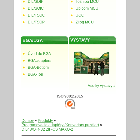
DIL/SDIP
Toshiba MCU
DIL/SOIC
Ubicom MCU
DIL/TSOC
UOC
DIL/TSOP
Zilog MCU
VÝSTAVY
BGA/LGA
Úvod do BGA
BGA adapters
BGA-Bottom
BGA-Top
Všetky výstavy »
ISO 9001:2015
Domov
»
Produkty
»
Programovacie adaptéry (Konvertory puzdier)
»
DIL48/QFN32 ZIF-CS MAXQ-2