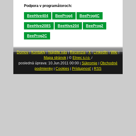
Podpora v programátoroch:
BeeHive404
BeeProg4
BeeProg4C
BeeHive208S
BeeHive204
BeeProg2
BeeProg2C
Domov
Kontakty
Nájdite nás
Recenzia
X
LinkedIn
Wiki
|
|
|
|
|
|
|
Mapa stránok
©
Elnec s.r.o.
|
/
posledná úprava: 10.Jun.2011 00:00
Súkromie
Obchodné
|
|
podmienky
Cookies
Prístupnosť
RSS
|
|
|