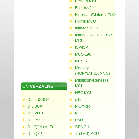
EPSON MCU
Espressif
Freescale/Motorola/NXP
Fujitsu MCU
Infineon MCU
Infineon MCU, TI (TMS)
MCU
ISP/ICP
MCS-196
MCS-51
Memory
(NOR/NAND/eMMC)
Mitsubishi/Renesas
UNIVERZÁLNE
MCU
NEC MCU
DIL/(T)SSOP
other
DIL/BGA
PICmicro
DIL/PLCC
PLD
DIL/PSOP
PSD
DIL/QFN (MLF)
ST MCU
DIL/QFP
TI (TMS) MCU