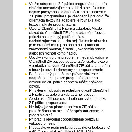
Vložte adaptér do ZIF pätice programátora podľa
obrázka nachádzajúceho sa blízko nej. Ak máte
nejaké pochybnosti o orientácii tohto adaptéra v
ZIF pätici programátora, je všeobecné pravidlo, že
orientácia textov na adaptére je rovnaká ako
textov na kryte programátora.
Otvorte ClamShell ZIF päticu adaptéra. Vložte
obvod do ClamShell ZIF pätice adaptéra (obvod
položte na kontakty) podľa obrázka
nachádzajúceho sa blízko nej. Na tomto obrázku
je referenčný roh (t.j. poloha pinu 1) obvodu
znázornený bodkou, číslom 1, skoseným rohom
alebo ich rôznou kombináciou.
Opticky skontrolujte prepojenie medzi obvodom a
ClamShell ZIF päticou adaptéra. Ak všetko vyzerá
v poriadku, zatvorte ClamShell ZIF päticu adaptéra
a teraz je obvod pripravený na programovanie.
Buďte opatrný, pretože nesprávne vloženie
adaptéra do ZIF pätice programátora alebo
obvodu do ZIF pätice adaptéra môže poškodiť
obvod.
Pri vyberaní obvodu je potrebné otvoriť ClamShell
ZIF päticu adaptéra a vybrať z nej obvod.
Ak ste ukončili prácu s adaptérom, vyberte ho zo
ZIF pätice programátora.
Nedotýkajte sa pinov adaptéra a ZIF pätice,
pretože špina na nich môže spôsobiť chyby pri
programovaní.
Pri práci s obvodmi doporučujeme používať
vákuovú pinzetu.
Prevádzkové podmienky: prevádzková teplota 5°C
÷ 40°C, prevádzková vlhkosť 20%..80%,