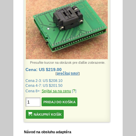
Presuňte kurzor na obrázok pre ďalšie zobrazenie.
Cena: US $219.00
prečítaj toto!
[
]
Cena 2-3: US $208.10
Cena 4-7: US $201.50
?
Cena 8+:
Spýtaj sa na cenu
[
]
NÁKUPNÝ KOŠÍK
Návod na obsluhu adaptéra