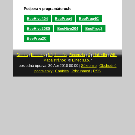
Podpora v programátoroch:
BeeHive404
BeeProg4
BeeProg4C
BeeHive208S
BeeHive204
BeeProg2
BeeProg2C
Domov
Kontakty
Nájdite nás
Recenzia
X
LinkedIn
Wiki
|
|
|
|
|
|
|
Mapa stránok
©
Elnec s.r.o.
|
/
posledná úprava: 30.Apr.2010 00:00
Súkromie
Obchodné
|
|
podmienky
Cookies
Prístupnosť
RSS
|
|
|