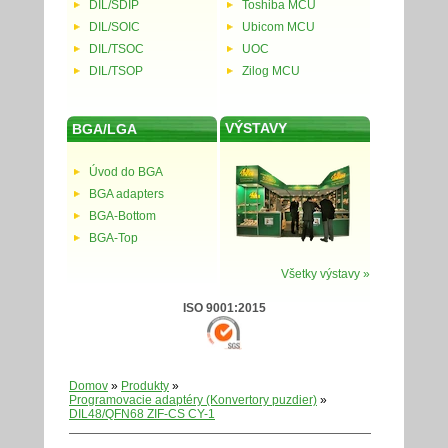
DIL/SDIP
Toshiba MCU
DIL/SOIC
Ubicom MCU
DIL/TSOC
UOC
DIL/TSOP
Zilog MCU
VÝSTAVY
BGA/LGA
Úvod do BGA
BGA adapters
BGA-Bottom
BGA-Top
Všetky výstavy »
ISO 9001:2015
Domov
»
Produkty
»
Programovacie adaptéry (Konvertory puzdier)
»
DIL48/QFN68 ZIF-CS CY-1