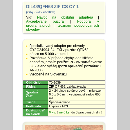
DIL48/QFN68 ZIF-CS CY-1
(Obj. číslo 70-1039)
Viď:
Návod na obsluhu adaptéra
|
Akceptované puzdra
|
Podpora v
programátoroch
|
Zoznam podporovaných
obvodov
Tabuľka
so
špecializovaný adaptér pre obvody
špecifikáciami
CY8C24994-24LFXI v puzdre QFN68
adaptérov
pätica na 5 000 zasunutí
Poznámka: V prípade chyby identifikácie
adaptéra, prosím použite PGUW softvér verzie
3.82 alebo vyššej (pozri aplikačnú poznámku
AN-IDX)
vyrobené na Slovensku
Obj. číslo.
70-1039
Pätica
ZIF QFN68, zaklapávacia
2 x 24 pinov so štvorcovým prierezom
Spodná
0,6 x 0,6 mm, vzdialenosť radov 600
časť
mil
Trieda
Špecializované
Podtrieda
Cypress MCU
Dostupnosť
0 ks.
[
iné 6 ks.
do 3 pracovných dní ]
na sklade