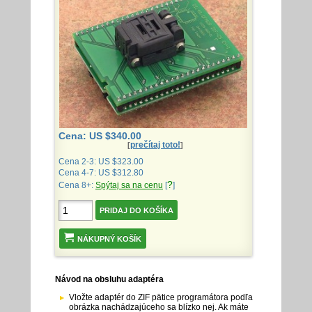
Cena: US $340.00
prečítaj toto!
[
]
Cena 2-3: US $323.00
Cena 4-7: US $312.80
?
Cena 8+:
Spýtaj sa na cenu
[
]
NÁKUPNÝ KOŠÍK
Návod na obsluhu adaptéra
Vložte adaptér do ZIF pätice programátora podľa
obrázka nachádzajúceho sa blízko nej. Ak máte