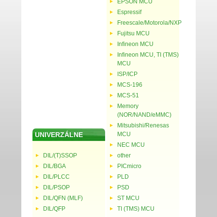
EPSON MCU
Espressif
Freescale/Motorola/NXP
Fujitsu MCU
Infineon MCU
Infineon MCU, TI (TMS)
MCU
ISP/ICP
MCS-196
MCS-51
Memory
(NOR/NAND/eMMC)
Mitsubishi/Renesas
UNIVERZÁLNE
MCU
NEC MCU
DIL/(T)SSOP
other
DIL/BGA
PICmicro
DIL/PLCC
PLD
DIL/PSOP
PSD
DIL/QFN (MLF)
ST MCU
DIL/QFP
TI (TMS) MCU