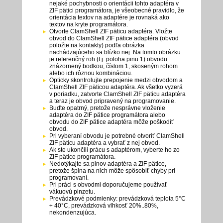
nejaké pochybnosti o orientácii tohto adaptéra v
ZIF pätici programátora, je všeobecné pravidlo, že
orientácia textov na adaptére je rovnaká ako
textov na kryte programátora.
Otvorte ClamShell ZIF päticu adaptéra. Vložte
obvod do ClamShell ZIF pätice adaptéra (obvod
položte na kontakty) podľa obrázka
nachádzajúceho sa blízko nej. Na tomto obrázku
je referenčný roh (t.j. poloha pinu 1) obvodu
znázornený bodkou, číslom 1, skoseným rohom
alebo ich rôznou kombináciou.
Opticky skontrolujte prepojenie medzi obvodom a
ClamShell ZIF päticou adaptéra. Ak všetko vyzerá
v poriadku, zatvorte ClamShell ZIF päticu adaptéra
a teraz je obvod pripravený na programovanie.
Buďte opatrný, pretože nesprávne vloženie
adaptéra do ZIF pätice programátora alebo
obvodu do ZIF pätice adaptéra môže poškodiť
obvod.
Pri vyberaní obvodu je potrebné otvoriť ClamShell
ZIF päticu adaptéra a vybrať z nej obvod.
Ak ste ukončili prácu s adaptérom, vyberte ho zo
ZIF pätice programátora.
Nedotýkajte sa pinov adaptéra a ZIF pätice,
pretože špina na nich môže spôsobiť chyby pri
programovaní.
Pri práci s obvodmi doporučujeme používať
vákuovú pinzetu.
Prevádzkové podmienky: prevádzková teplota 5°C
÷ 40°C, prevádzková vlhkosť 20%..80%,
nekondenzujúca.