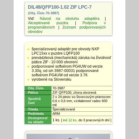
DIL48/QFP100-1.02 ZIF LPC-7
(Obj. číslo 70-3987)
Viď:
Návod na obsluhu adaptéra
|
Akceptované puzdra
|
Podpora v
programátoroch
|
Zoznam podporovaných
obvodov
Tabuľka
so
špecializovaný adaptér pre obvody NXP
špecifikáciami
LPC15xx v puzdre LQFP100
adaptérov
prevádzková (mechanická) záruka na životnosť
pätice ZIF - 10 000 otvorení
podporované softvérom PG4UW od verzie
3.30q, od s/n 3987-00031 podporované
softvérom PG4UW od verzie 3.76
vyrobené na Slovensku
Obj. číslo.
70-3987
Pätica
ZIF QFP100, zhora otvorená
2 x 24 pinov so štvorcovým prierezom
Spodná
0,6 x 0,6 mm, vzdialenosť radov 600
časť
mil
Trieda
Špecializované
Podtrieda
ARM
Dostupnosť
1 ks.
[
iné 12 ks.
do 3 pracovných dní ]
na sklade