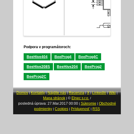
Podpora v programátoroch:
BeeHive404
BeeProg4
BeeProg4C
BeeHive208S
BeeHive204
BeeProg2
BeeProg2C
Domov
Kontakty
Nájdite nás
Recenzia
X
LinkedIn
Wiki
|
|
|
|
|
|
|
Mapa stránok
©
Elnec s.r.o.
|
/
posledná úprava: 27.Mar.2017 00:00
Súkromie
Obchodné
|
|
podmienky
Cookies
Prístupnosť
RSS
|
|
|