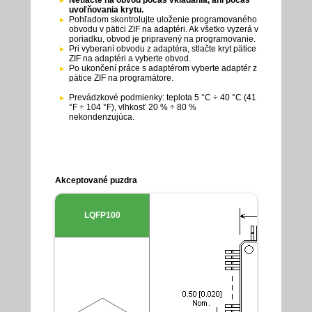
Netlačte na obvod počas vkladania, ani počas
uvoľňovania krytu.
Pohľadom skontrolujte uloženie programovaného
obvodu v pätici ZIF na adaptéri. Ak všetko vyzerá v
poriadku, obvod je pripravený na programovanie.
Pri vyberaní obvodu z adaptéra, stlačte kryt pätice
ZIF na adaptéri a vyberte obvod.
Po ukončení práce s adaptérom vyberte adaptér z
pätice ZIF na programátore.
Prevádzkové podmienky: teplota 5 °C ÷ 40 °C (41
°F ÷ 104 °F), vlhkosť 20 % ÷ 80 %
nekondenzujúca.
Akceptované puzdra
LQFP100