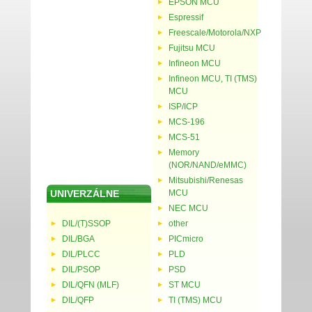
EPSON MCU
Espressif
Freescale/Motorola/NXP
Fujitsu MCU
Infineon MCU
Infineon MCU, TI (TMS)
MCU
ISP/ICP
MCS-196
MCS-51
Memory
(NOR/NAND/eMMC)
Mitsubishi/Renesas
UNIVERZÁLNE
MCU
NEC MCU
DIL/(T)SSOP
other
DIL/BGA
PICmicro
DIL/PLCC
PLD
DIL/PSOP
PSD
DIL/QFN (MLF)
ST MCU
DIL/QFP
TI (TMS) MCU