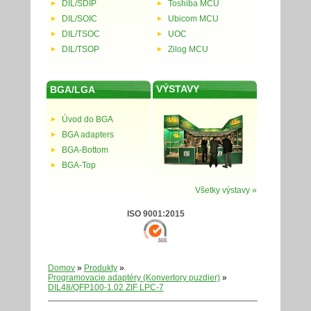
DIL/SDIP
Toshiba MCU
DIL/SOIC
Ubicom MCU
DIL/TSOC
UOC
DIL/TSOP
Zilog MCU
VÝSTAVY
BGA/LGA
Úvod do BGA
BGA adapters
BGA-Bottom
BGA-Top
Všetky výstavy »
ISO 9001:2015
Domov
»
Produkty
»
Programovacie adaptéry (Konvertory puzdier)
»
DIL48/QFP100-1.02 ZIF LPC-7