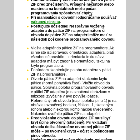
Chráňte kontakty konektorov adaptéra a pätice
ZIF pred znečistením. Prípadné nečistoty alebo
mastnota na kontaktoch môžu počas
programovania spôsobovať chyby.
Pri manipulácii s obvodmi odporúčame používať
vákuovú pinzetu
.
Postupujte dôsledne! Nesprávne vloženie
adaptéra do pätice ZIF na programátore či
obvodu do pätice ZIF na adaptéri môže mať za
následok poškodenie programovaného obvodu.
Vložte adaptér do pätice ZIF na programátore. Ak
si nie ste istí správnou orientáciou adaptéra, platí
všeobecné pravidlo – orientácia textu názvu
adaptéra má byť zhodná s orientáciou textu na
kryte programátora.
Pohľadom skontrolujte polohu adaptéra v pätici
ZIF na programátore.
Otvorte päticu ZIF na adaptéri stlačením krytu
pätice (horná pohyblivá časť). Vložte obvod do
pätice. Správna poloha programovaného obvodu
v pätici ZIF adaptéra je naznačená obrázkom v
blízkosti (zvyčajne vľavo povyše) pätice.
Referenčný roh obvodu (napr. poloha pinu 1) je na
obrázku označený bodkou, číslicou 1, skoseným
rohom alebo niektorou kombináciou uvedeného.
Nakoniec uvoľnite päticu ZIF na adaptéri.
Pred vložením obvodu do pätice ZIF musí byť
kryt úplne otvorený (stlačený). Pri vkladaní
obvodu do iba čiastočne otvorenej pätice ZIF
môže – po uvoľnení krytu – dôjsť k poškodeniu
pinov obvodu.