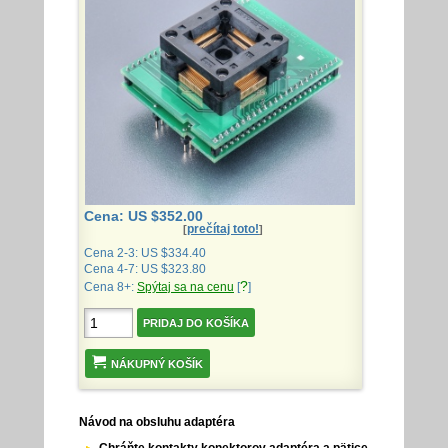
Cena: US $352.00
prečítaj toto!
[
]
Cena 2-3: US $334.40
Cena 4-7: US $323.80
?
Cena 8+:
Spýtaj sa na cenu
[
]
NÁKUPNÝ KOŠÍK
Návod na obsluhu adaptéra