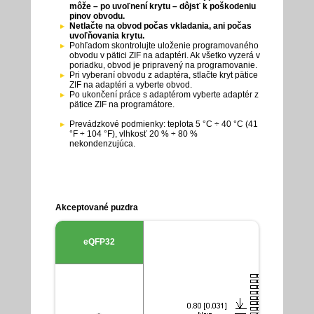
môže – po uvoľnení krytu – dôjsť k poškodeniu
pinov obvodu.
Netlačte na obvod počas vkladania, ani počas
uvoľňovania krytu.
Pohľadom skontrolujte uloženie programovaného
obvodu v pätici ZIF na adaptéri. Ak všetko vyzerá v
poriadku, obvod je pripravený na programovanie.
Pri vyberaní obvodu z adaptéra, stlačte kryt pätice
ZIF na adaptéri a vyberte obvod.
Po ukončení práce s adaptérom vyberte adaptér z
pätice ZIF na programátore.
Prevádzkové podmienky: teplota 5 °C ÷ 40 °C (41
°F ÷ 104 °F), vlhkosť 20 % ÷ 80 %
nekondenzujúca.
Akceptované puzdra
eQFP32