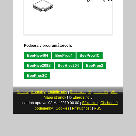
Podpora v programátoroch:
BeeHive404
BeeProg4
BeeProg4C
BeeHive208S
BeeHive204
BeeProg2
BeeProg2C
Domov
Kontakty
Nájdite nás
Recenzia
X
LinkedIn
Wiki
|
|
|
|
|
|
|
Mapa stránok
©
Elnec s.r.o.
|
/
posledná úprava: 08.Mar.2019 00:00
Súkromie
Obchodné
|
|
podmienky
Cookies
Prístupnosť
RSS
|
|
|