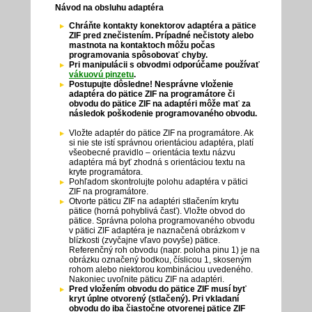
Návod na obsluhu adaptéra
Chráňte kontakty konektorov adaptéra a pätice
ZIF pred znečistením. Prípadné nečistoty alebo
mastnota na kontaktoch môžu počas
programovania spôsobovať chyby.
Pri manipulácii s obvodmi odporúčame používať
vákuovú pinzetu
.
Postupujte dôsledne! Nesprávne vloženie
adaptéra do pätice ZIF na programátore či
obvodu do pätice ZIF na adaptéri môže mať za
následok poškodenie programovaného obvodu.
Vložte adaptér do pätice ZIF na programátore. Ak
si nie ste istí správnou orientáciou adaptéra, platí
všeobecné pravidlo – orientácia textu názvu
adaptéra má byť zhodná s orientáciou textu na
kryte programátora.
Pohľadom skontrolujte polohu adaptéra v pätici
ZIF na programátore.
Otvorte päticu ZIF na adaptéri stlačením krytu
pätice (horná pohyblivá časť). Vložte obvod do
pätice. Správna poloha programovaného obvodu
v pätici ZIF adaptéra je naznačená obrázkom v
blízkosti (zvyčajne vľavo povyše) pätice.
Referenčný roh obvodu (napr. poloha pinu 1) je na
obrázku označený bodkou, číslicou 1, skoseným
rohom alebo niektorou kombináciou uvedeného.
Nakoniec uvoľnite päticu ZIF na adaptéri.
Pred vložením obvodu do pätice ZIF musí byť
kryt úplne otvorený (stlačený). Pri vkladaní
obvodu do iba čiastočne otvorenej pätice ZIF