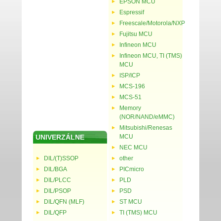
EPSON MCU
Espressif
Freescale/Motorola/NXP
Fujitsu MCU
Infineon MCU
Infineon MCU, TI (TMS)
MCU
ISP/ICP
MCS-196
MCS-51
Memory
(NOR/NAND/eMMC)
Mitsubishi/Renesas
UNIVERZÁLNE
MCU
NEC MCU
DIL/(T)SSOP
other
DIL/BGA
PICmicro
DIL/PLCC
PLD
DIL/PSOP
PSD
DIL/QFN (MLF)
ST MCU
DIL/QFP
TI (TMS) MCU