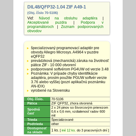
DIL48/QFP32-1.04 ZIF A49-1
(Obj. číslo 70-5106)
Viď:
Návod na obsluhu adaptéra
|
Akceptované puzdra
|
Podpora v
programátoroch
|
Zoznam podporovaných
obvodov
Tabuľka
so
špecializovaný programovací adaptér pre
špecifikáciami
obvody Allegro Microsys. A4964 v puzdre
adaptérov
eQFP32
prevádzková (mechanická) záruka na životnosť
pätice ZIF - 10 000 otvorení
podporované softvérom PG4UW od verzie 3.48
Poznámka: V prípade chyby identifikácie
adaptéra, prosím použite PGUW softvér verzie
3.76 alebo vyššej (pozri aplikačnú poznámku
AN-IDX)
vyrobené na Slovensku
Obj. číslo.
70-5106
Pätica
ZIF QFP32, zhora otvorená
2 x 24 pinov so štvorcovým prierezom
Spodná
0,6 x 0,6 mm, vzdialenosť radov 600
časť
mil
Trieda
Špecializované
Podtrieda
other
Dostupnosť
1 ks.
[
iné 12 ks.
do 3 pracovných dní ]
na sklade