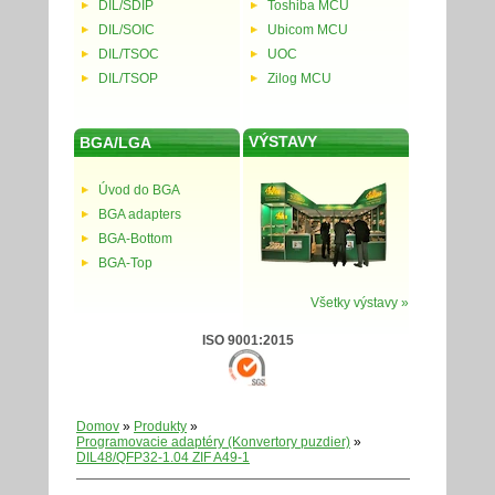
DIL/SDIP
Toshiba MCU
DIL/SOIC
Ubicom MCU
DIL/TSOC
UOC
DIL/TSOP
Zilog MCU
VÝSTAVY
BGA/LGA
Úvod do BGA
BGA adapters
BGA-Bottom
BGA-Top
Všetky výstavy »
ISO 9001:2015
Domov
»
Produkty
»
Programovacie adaptéry (Konvertory puzdier)
»
DIL48/QFP32-1.04 ZIF A49-1