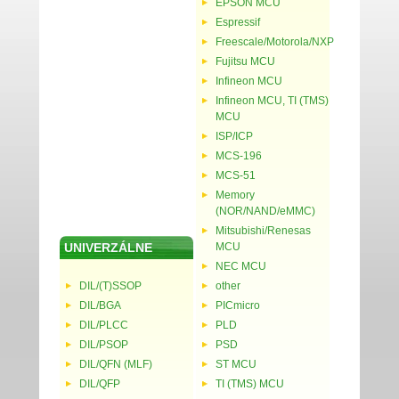
EPSON MCU
Espressif
Freescale/Motorola/NXP
Fujitsu MCU
Infineon MCU
Infineon MCU, TI (TMS)
MCU
ISP/ICP
MCS-196
MCS-51
Memory
(NOR/NAND/eMMC)
Mitsubishi/Renesas
UNIVERZÁLNE
MCU
NEC MCU
DIL/(T)SSOP
other
DIL/BGA
PICmicro
DIL/PLCC
PLD
DIL/PSOP
PSD
DIL/QFN (MLF)
ST MCU
DIL/QFP
TI (TMS) MCU