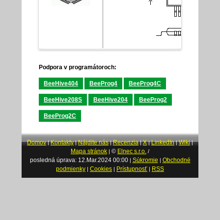
Podpora v programátoroch:
BeeHive404
BeeProg4
BeeProg4C
BeeHive208S
BeeHive204
BeeProg2
BeeProg2C
Domov
Kontakty
Nájdite nás
Recenzia
X
LinkedIn
Wiki
|
|
|
|
|
|
|
Mapa stránok
©
Elnec s.r.o.
|
/
posledná úprava: 12.Mar.2024 00:00
Súkromie
Obchodné
|
|
podmienky
Cookies
Prístupnosť
RSS
|
|
|