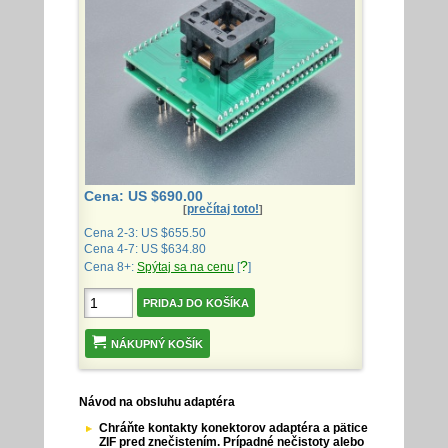
Cena: US $690.00
prečítaj toto!
[
]
Cena 2-3: US $655.50
Cena 4-7: US $634.80
?
Cena 8+:
Spýtaj sa na cenu
[
]
NÁKUPNÝ KOŠÍK
Návod na obsluhu adaptéra
Chráňte kontakty konektorov adaptéra a pätice
ZIF pred znečistením. Prípadné nečistoty alebo