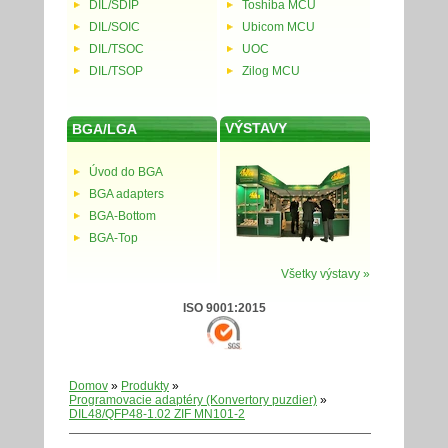
DIL/SDIP
Toshiba MCU
DIL/SOIC
Ubicom MCU
DIL/TSOC
UOC
DIL/TSOP
Zilog MCU
VÝSTAVY
BGA/LGA
Úvod do BGA
BGA adapters
BGA-Bottom
BGA-Top
Všetky výstavy »
ISO 9001:2015
Domov
»
Produkty
»
Programovacie adaptéry (Konvertory puzdier)
»
DIL48/QFP48-1.02 ZIF MN101-2