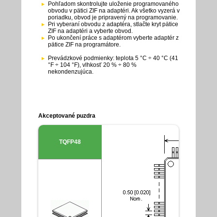
Pohľadom skontrolujte uloženie programovaného
obvodu v pätici ZIF na adaptéri. Ak všetko vyzerá v
poriadku, obvod je pripravený na programovanie.
Pri vyberaní obvodu z adaptéra, stlačte kryt pätice
ZIF na adaptéri a vyberte obvod.
Po ukončení práce s adaptérom vyberte adaptér z
pätice ZIF na programátore.
Prevádzkové podmienky: teplota 5 °C ÷ 40 °C (41
°F ÷ 104 °F), vlhkosť 20 % ÷ 80 %
nekondenzujúca.
Akceptované puzdra
TQFP48