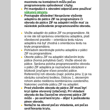
mastnota na kontaktoch môžu počas
programovania spôsobovať chyby.
Pri manipulácii s obvodmi odporúčame používať
vákuovú pinzetu
.
Postupujte dôsledne! Nesprávne vloženie
adaptéra do pätice ZIF na programátore či
obvodu do pätice ZIF na adaptéri môže mať za
následok poškodenie programovaného obvodu.
Vložte adaptér do pätice ZIF na programátore. Ak
si nie ste istí správnou orientáciou adaptéra, platí
všeobecné pravidlo – orientácia textu názvu
adaptéra má byť zhodná s orientáciou textu na
kryte programátora.
Pohľadom skontrolujte polohu adaptéra v pätici
ZIF na programátore.
Otvorte päticu ZIF na adaptéri stlačením krytu
pätice (horná pohyblivá časť). Vložte obvod do
pätice. Správna poloha programovaného obvodu
v pätici ZIF adaptéra je naznačená obrázkom v
blízkosti (zvyčajne vľavo povyše) pätice.
Referenčný roh obvodu (napr. poloha pinu 1) je na
obrázku označený bodkou, číslicou 1, skoseným
rohom alebo niektorou kombináciou uvedeného.
Nakoniec uvoľnite päticu ZIF na adaptéri.
Pred vložením obvodu do pätice ZIF musí byť
kryt úplne otvorený (stlačený). Pri vkladaní
obvodu do iba čiastočne otvorenej pätice ZIF
môže – po uvoľnení krytu – dôjsť k poškodeniu
pinov obvodu.
Netlačte na obvod počas vkladania, ani počas
uvoľňovania krytu.