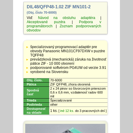
DIL48/QFP48-1.02 ZIF MN101-2
(Obj. číslo 70-6000)
Viď:
Návod na obsluhu adaptéra
|
Akceptované puzdra
|
Podpora v
programátoroch
|
Zoznam podporovaných
obvodov
Tabuľka
so
špecializovaný programovací adaptér pre
špecifikáciami
obvody Panasonic MN101CF97DXW v puzdre
adaptérov
TQFP48
prevádzková (mechanická) záruka na životnosť
pätice ZIF - 10 000 otvorení
podporované softvérom PG4UW od verzie 3.91
vyrobené na Slovensku
Obj. číslo.
70-6000
Pätica
ZIF QFP48, zhora otvorená
2 x 24 pinov so štvorcovým prierezom
Spodná
0,6 x 0,6 mm, vzdialenosť radov 600
časť
mil
Trieda
Špecializované
Podtrieda
other
Dostupnosť
1 ks.
[
iné 12 ks.
do 3 pracovných dní ]
na sklade