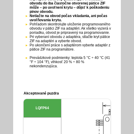
obvodu do iba čiastočne otvorenej pätice ZIF
môže – po uvoľnení krytu – dôjsť k poškodeniu
pinov obvodu.
Netlačte na obvod počas vkladania, ani počas
uvoľňovania krytu.
Pohľadom skontrolujte uloženie programovaného
obvodu v pätici ZIF na adaptéri. Ak všetko vyzerá v
poriadku, obvod je pripravený na programovanie.
Pri vyberaní obvodu z adaptéra, stlačte kryt pätice
ZIF na adaptéri a vyberte obvod.
Po ukončení práce s adaptérom vyberte adaptér z
pätice ZIF na programátore.
Prevádzkové podmienky: teplota 5 °C ÷ 40 °C (41
°F ÷ 104 °F), vlhkosť 20 % ÷ 80 %
nekondenzujúca.
Akceptované puzdra
LQFP64