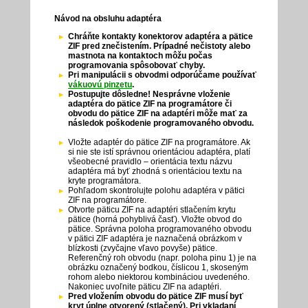
Návod na obsluhu adaptéra
Chráňte kontakty konektorov adaptéra a pätice
ZIF pred znečistením. Prípadné nečistoty alebo
mastnota na kontaktoch môžu počas
programovania spôsobovať chyby.
Pri manipulácii s obvodmi odporúčame používať
vákuovú pinzetu
.
Postupujte dôsledne! Nesprávne vloženie
adaptéra do pätice ZIF na programátore či
obvodu do pätice ZIF na adaptéri môže mať za
následok poškodenie programovaného obvodu.
Vložte adaptér do pätice ZIF na programátore. Ak
si nie ste istí správnou orientáciou adaptéra, platí
všeobecné pravidlo – orientácia textu názvu
adaptéra má byť zhodná s orientáciou textu na
kryte programátora.
Pohľadom skontrolujte polohu adaptéra v pätici
ZIF na programátore.
Otvorte päticu ZIF na adaptéri stlačením krytu
pätice (horná pohyblivá časť). Vložte obvod do
pätice. Správna poloha programovaného obvodu
v pätici ZIF adaptéra je naznačená obrázkom v
blízkosti (zvyčajne vľavo povyše) pätice.
Referenčný roh obvodu (napr. poloha pinu 1) je na
obrázku označený bodkou, číslicou 1, skoseným
rohom alebo niektorou kombináciou uvedeného.
Nakoniec uvoľnite päticu ZIF na adaptéri.
Pred vložením obvodu do pätice ZIF musí byť
kryt úplne otvorený (stlačený). Pri vkladaní