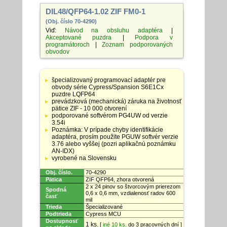
DIL48/QFP64-1.02 ZIF FM0-1
(Obj. číslo 70-4290)
Viď:
Návod na obsluhu adaptéra
|
Akceptované puzdra
|
Podpora v
programátoroch
|
Zoznam podporovaných
obvodov
Tabuľka
so
špecializovaný programovací adaptér pre
špecifikáciami
obvody série Cypress/Spansion S6E1Cx
adaptérov
puzdre LQFP64
prevádzková (mechanická) záruka na životnosť
pätice ZIF - 10 000 otvorení
podporované softvérom PG4UW od verzie
3.54i
Poznámka: V prípade chyby identifikácie
adaptéra, prosím použite PGUW softvér verzie
3.76 alebo vyššej (pozri aplikačnú poznámku
AN-IDX)
vyrobené na Slovensku
Obj. číslo.
70-4290
Pätica
ZIF QFP64, zhora otvorená
2 x 24 pinov so štvorcovým prierezom
Spodná
0,6 x 0,6 mm, vzdialenosť radov 600
časť
mil
Trieda
Špecializované
Podtrieda
Cypress MCU
Dostupnosť
1 ks.
[
iné 10 ks.
do 3 pracovných dní ]