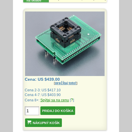
na sklade
Cena: US $439.00
prečítaj toto!
[
]
Cena 2-3: US $417.10
Cena 4-7: US $403.90
?
Cena 8+:
Spýtaj sa na cenu
[
]
NÁKUPNÝ KOŠÍK