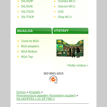
DIL/SDIP
Toshiba MCU
DIL/SOIC
Ubicom MCU
DIL/TSOC
UOC
DIL/TSOP
Zilog MCU
VÝSTAVY
BGA/LGA
Úvod do BGA
BGA adapters
BGA-Bottom
BGA-Top
Všetky výstavy »
ISO 9001:2015
Domov
»
Produkty
»
Programovacie adaptéry (Konvertory puzdier)
»
DIL48/QFP64-1.02 ZIF FM0-1