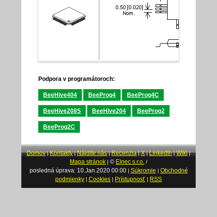
Podpora v programátoroch:
BeeHive404
BeeProg4
BeeProg4C
BeeHive208S
BeeHive204
BeeProg2
BeeProg2C
Domov
Kontakty
Nájdite nás
Recenzia
X
LinkedIn
Wiki
|
|
|
|
|
|
|
Mapa stránok
©
Elnec s.r.o.
|
/
posledná úprava: 10.Jan.2020 00:00
Súkromie
Obchodné
|
|
podmienky
Cookies
Prístupnosť
RSS
|
|
|