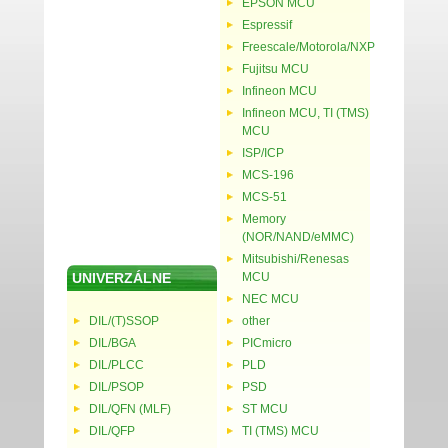
EPSON MCU
Espressif
Freescale/Motorola/NXP
Fujitsu MCU
Infineon MCU
Infineon MCU, TI (TMS)
MCU
ISP/ICP
MCS-196
MCS-51
Memory
(NOR/NAND/eMMC)
Mitsubishi/Renesas
UNIVERZÁLNE
MCU
NEC MCU
DIL/(T)SSOP
other
DIL/BGA
PICmicro
DIL/PLCC
PLD
DIL/PSOP
PSD
DIL/QFN (MLF)
ST MCU
DIL/QFP
TI (TMS) MCU