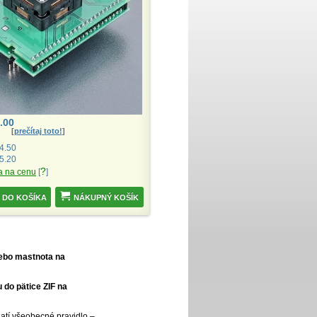
.00
[
prečítaj toto!
]
4.50
5.20
?
a na cenu
[
]
NÁKUPNÝ KOŠÍK
lebo mastnota na
 do pätice ZIF na
platí všeobecné pravidlo –