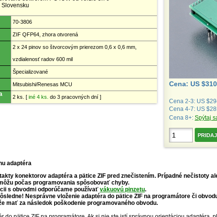
 Slovensku
70-3806
ZIF QFP64, zhora otvorená
2 x 24 pinov so štvorcovým prierezom 0,6 x 0,6 mm,
vzdialenosť radov 600 mil
Špecializované
Cena: US $310
Mitsubishi/Renesas MCU
a
2 ks.
[
iné 4 ks.
do 3 pracovných dní ]
Cena 2-3: US $29
Cena 4-7: US $28
Cena 8+:
Spýtaj s
hu adaptéra
akty konektorov adaptéra a pätice ZIF pred znečistením. Prípadné nečistoty a
môžu počas programovania spôsobovať chyby.
ácii s obvodmi odporúčame používať
vákuovú pinzetu
.
ôsledne! Nesprávne vloženie adaptéra do pätice ZIF na programátore či obvodu
že mať za následok poškodenie programovaného obvodu.
r do pätice ZIF na programátore. Ak si nie ste istí správnou orientáciou adaptéra, 