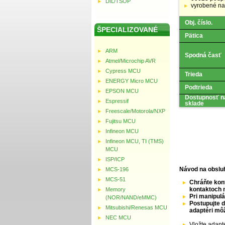
DIL/TSOP
vyrobené na
Obj. číslo.
ŠPECIALIZOVANÉ
Pätica
ARM
Spodná časť
Atmel/Microchip AVR
Cypress MCU
Trieda
ENERGY Micro MCU
Podtrieda
EPSON MCU
Dostupnosť n
Espressif
sklade
Freescale/Motorola/NXP
Fujitsu MCU
Infineon MCU
Infineon MCU, TI (TMS)
MCU
ISP/ICP
Návod na obslu
MCS-196
MCS-51
Chráňte kont
kontaktoch 
Memory
Pri manipul
(NOR/NAND/eMMC)
Postupujte d
Mitsubishi/Renesas MCU
adaptéri mô
NEC MCU
Vložte adapté