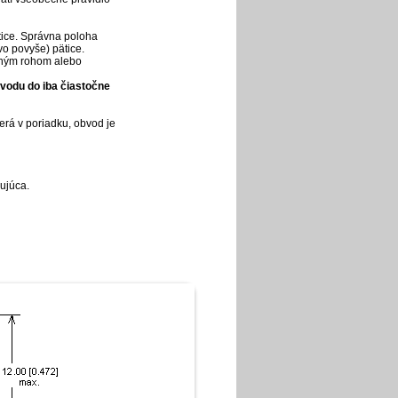
ätice. Správna poloha
o povyše) pätice.
seným rohom alebo
bvodu do iba čiastočne
erá v poriadku, obvod je
ujúca.