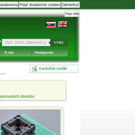
Nastavenia
Prijať dodatočné cookies
Odmietnuť
Viac info
?
VYHĽ.
O nás
Predajcovia
0 položiek | košík
porovaných obvodov