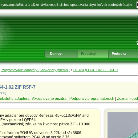
kytovanu služieb a analýze návštevnosti, ale bez spracovania akýchkoľvek osobných údajov.
Prejsť
Prejsť
Prejsť
Prejsť
na
na
na
na
výber
hlavnú
obsah
navigáciu
jazyka
navigáciu
v
päte
Domov
Produkty
Podpora
»
Programovacie adaptéry (Konvertory puzdier)
»
DIL48/QFP64-1.02 ZIF R5F-7
4-1.02 ZIF R5F-7
3806)
obsluhu adaptéra
|
Akceptované puzdra
|
Podpora v programátoroch
|
Zoznam pod
aný adaptér pre obvody Renesas R5F5113xAxFM and
FM v puzdre LQFP64
(mechanická) záruka na životnosť pätice ZIF - 10 000
 softvérom PG4UW od verzie 3.22k, od s/n 3806-
rované softvérom PG4UW od verzie 3.76