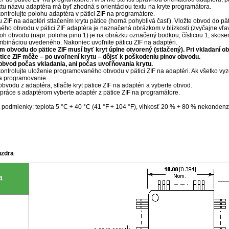
extu názvu adaptéra má byť zhodná s orientáciou textu na kryte programátora.
ntrolujte polohu adaptéra v pätici ZIF na programátore.
u ZIF na adaptéri stlačením krytu pätice (horná pohyblivá časť). Vložte obvod do p
ho obvodu v pätici ZIF adaptéra je naznačená obrázkom v blízkosti (zvyčajne vľav
oh obvodu (napr. poloha pinu 1) je na obrázku označený bodkou, číslicou 1, sko
mbináciou uvedeného. Nakoniec uvoľnite päticu ZIF na adaptéri.
m obvodu do pätice ZIF musí byť kryt úplne otvorený (stlačený). Pri vkladaní o
tice ZIF môže – po uvoľnení krytu – dôjsť k poškodeniu pinov obvodu.
obvod počas vkladania, ani počas uvoľňovania krytu.
ntrolujte uloženie programovaného obvodu v pätici ZIF na adaptéri. Ak všetko vyz
a programovanie.
obvodu z adaptéra, stlačte kryt pätice ZIF na adaptéri a vyberte obvod.
práce s adaptérom vyberte adaptér z pätice ZIF na programátore.
podmienky: teplota 5 °C ÷ 40 °C (41 °F ÷ 104 °F), vlhkosť 20 % ÷ 80 % nekondenz
uzdra
4