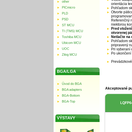
other
orientácia t
PICmicro
Pohľadom sko
Otvorte pätic
PLD
programované
PSD
Referenčný r
niektorou ko
ST MCU
Pred vložení
TI (TMS) MCU
otvorenej pä
Netlačte na 
Toshiba MCU
Pohľadom sko
Ubicom MCU
pripravený n
UOC
Pri vyberaní 
Po ukončení 
Zilog MCU
Prevádzkové 
BGA/LGA
Úvod do BGA
Akceptované p
BGA adapters
BGA-Bottom
BGA-Top
LQFP6
VÝSTAVY