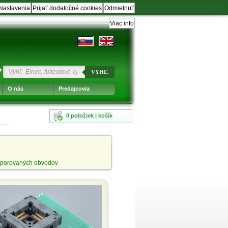
Nastavenia
Prijať dodatočné cookies
Odmietnuť
Viac info
?
VYHĽ.
O nás
Predajcovia
0 položiek | košík
porovaných obvodov