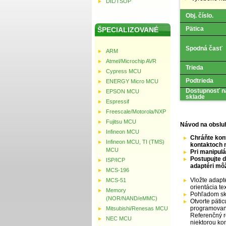
DIL/TSOP
Obj. číslo.
Pätica
ŠPECIALIZOVANÉ
Spodná časť
ARM
Atmel/Microchip AVR
Trieda
Cypress MCU
Podtrieda
ENERGY Micro MCU
Dostupnosť n
EPSON MCU
sklade
Espressif
Freescale/Motorola/NXP
Fujitsu MCU
Návod na obslu
Infineon MCU
Chráňte kont
Infineon MCU, TI (TMS)
kontaktoch 
MCU
Pri manipul
Postupujte d
ISP/ICP
adaptéri mô
MCS-196
Vložte adapté
MCS-51
orientácia t
Memory
Pohľadom sko
(NOR/NAND/eMMC)
Otvorte pätic
programované
Mitsubishi/Renesas MCU
Referenčný r
NEC MCU
niektorou ko