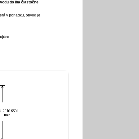
bvodu do iba čiastočne
erá v poriadku, obvod je
ujúca.