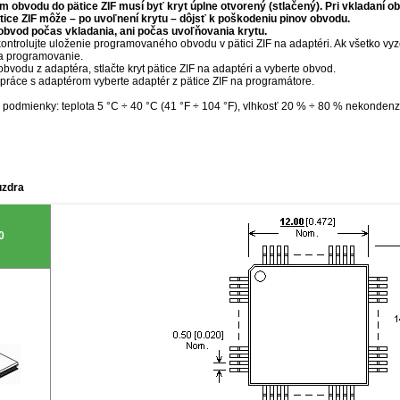
m obvodu do pätice ZIF musí byť kryt úplne otvorený (stlačený). Pri vkladaní o
tice ZIF môže – po uvoľnení krytu – dôjsť k poškodeniu pinov obvodu.
obvod počas vkladania, ani počas uvoľňovania krytu.
ntrolujte uloženie programovaného obvodu v pätici ZIF na adaptéri. Ak všetko vyz
a programovanie.
obvodu z adaptéra, stlačte kryt pätice ZIF na adaptéri a vyberte obvod.
práce s adaptérom vyberte adaptér z pätice ZIF na programátore.
podmienky: teplota 5 °C ÷ 40 °C (41 °F ÷ 104 °F), vlhkosť 20 % ÷ 80 % nekondenz
uzdra
0