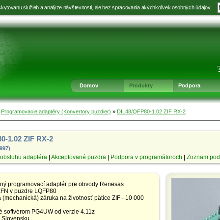
kytovanu služieb a analýze návštevnosti, ale bez spracovania akýchkoľvek osobných údajov.
Prejsť
Prejsť
Prejsť
Prejsť
na
na
na
na
výber
hlavnú
obsah
navigáciu
jazyka
navigáciu
v
päte
Domov
Produkty
Podpora
»
Programovacie adaptéry (Konvertory puzdier)
»
DIL48/QFP80-1.02 ZIF RX-2
0-1.02 ZIF RX-2
5997)
obsluhu adaptéra
|
Akceptované puzdra
|
Podpora v programátoroch
|
Zoznam pod
aný programovací adaptér pre obvody Renesas
FN v puzdre LQFP80
(mechanická) záruka na životnosť pätice ZIF - 10 000
 softvérom PG4UW od verzie 4.11z
 Slovensku