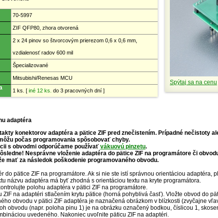
70-5997
ZIF QFP80, zhora otvorená
2 x 24 pinov so štvorcovým prierezom 0,6 x 0,6 mm,
vzdialenosť radov 600 mil
Špecializované
Mitsubishi/Renesas MCU
Spýtaj sa na cenu
a
1 ks.
[
iné 12 ks.
do 3 pracovných dní ]
hu adaptéra
akty konektorov adaptéra a pätice ZIF pred znečistením. Prípadné nečistoty a
môžu počas programovania spôsobovať chyby.
ácii s obvodmi odporúčame používať
vákuovú pinzetu
.
ôsledne! Nesprávne vloženie adaptéra do pätice ZIF na programátore či obvodu
že mať za následok poškodenie programovaného obvodu.
r do pätice ZIF na programátore. Ak si nie ste istí správnou orientáciou adaptéra, 
extu názvu adaptéra má byť zhodná s orientáciou textu na kryte programátora.
ntrolujte polohu adaptéra v pätici ZIF na programátore.
u ZIF na adaptéri stlačením krytu pätice (horná pohyblivá časť). Vložte obvod do p
ho obvodu v pätici ZIF adaptéra je naznačená obrázkom v blízkosti (zvyčajne vľav
oh obvodu (napr. poloha pinu 1) je na obrázku označený bodkou, číslicou 1, sko
mbináciou uvedeného. Nakoniec uvoľnite päticu ZIF na adaptéri.