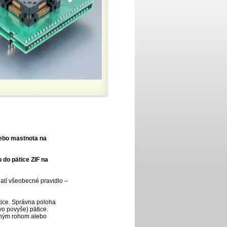
lebo mastnota na
 do pätice ZIF na
platí všeobecné pravidlo –
ätice. Správna poloha
o povyše) pätice.
seným rohom alebo