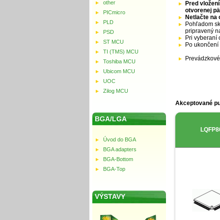
other
Pred vložení
otvorenej pä
PICmicro
Netlačte na 
PLD
Pohľadom sko
pripravený n
PSD
Pri vyberaní 
ST MCU
Po ukončení 
TI (TMS) MCU
Prevádzkové 
Toshiba MCU
Ubicom MCU
UOC
Zilog MCU
Akceptované p
BGA/LGA
LQFP8
Úvod do BGA
BGA adapters
BGA-Bottom
BGA-Top
VÝSTAVY