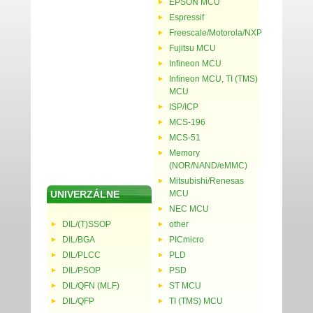
EPSON MCU
Espressif
Freescale/Motorola/NXP
Fujitsu MCU
Infineon MCU
Infineon MCU, TI (TMS)
MCU
ISP/ICP
MCS-196
MCS-51
Memory
(NOR/NAND/eMMC)
Mitsubishi/Renesas
UNIVERZÁLNE
MCU
NEC MCU
DIL/(T)SSOP
other
DIL/BGA
PICmicro
DIL/PLCC
PLD
DIL/PSOP
PSD
DIL/QFN (MLF)
ST MCU
DIL/QFP
TI (TMS) MCU