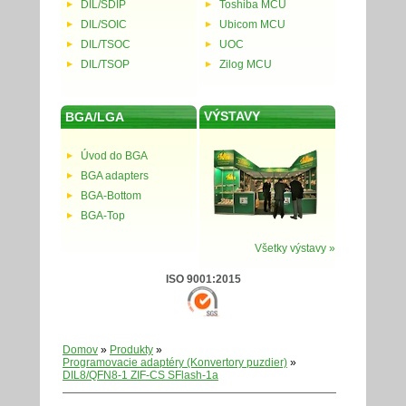
DIL/SDIP
Toshiba MCU
DIL/SOIC
Ubicom MCU
DIL/TSOC
UOC
DIL/TSOP
Zilog MCU
VÝSTAVY
BGA/LGA
Úvod do BGA
BGA adapters
BGA-Bottom
BGA-Top
Všetky výstavy »
ISO 9001:2015
Domov
»
Produkty
»
Programovacie adaptéry (Konvertory puzdier)
»
DIL8/QFN8-1 ZIF-CS SFlash-1a