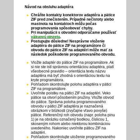
Návod na obsluhu adaptéra
Chráňte kontakty konektorov adaptéra a pätice
ZIF pred znečistením. Prípadné nečistoty alebo
mastnota na kontaktoch môžu počas
programovania spôsobovať chyby.
Pri manipulácii s obvodmi odporúčame používať
vákuovú pinzetu
.
Postupujte dôsledne! Nesprávne vloženie
adaptéra do pätice ZIF na programátore či
obvodu do pätice ZIF na adaptéri môže mať za
následok poškodenie programovaného obvodu.
Vložte adaptér do pätice ZIF na programátore. Ak
si nie ste istí správnou orientáciou adaptéra, platí
všeobecné pravidlo – orientácia textu názvu
adaptéra má byť zhodná s orientáciou textu na
kryte programátora.
Pohľadom skontrolujte polohu adaptéra v pätici
ZIF na programátore.
Uvoľnite poistku na pätici ZIF na adaptéri. Veko
pätice sa otvorí pôsobením pružiny. Vložte obvod
do pätice. Správna poloha programovaného
obvodu v pätici ZIF adaptéra je naznačená
obrázkom v blízkosti (zvyčajne vľavo povyše)
pätice. Referenčný roh obvodu (napr. poloha pinu
1) je na obrázku označený bodkou, číslicou 1,
skoseným rohom alebo niektorou kombináciou
uvedeného. Nakoniec uvoľnite päticu ZIF na
adaptéri.
Pohľadom skontrolujte uloženie programovaného