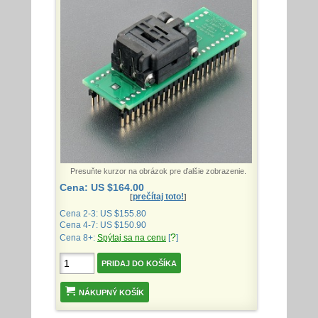
Presuňte kurzor na obrázok pre ďalšie zobrazenie.
Cena: US $164.00
prečítaj toto!
[
]
Cena 2-3: US $155.80
Cena 4-7: US $150.90
?
Cena 8+:
Spýtaj sa na cenu
[
]
NÁKUPNÝ KOŠÍK