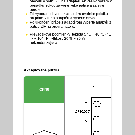
obvodu v pätici ZIF na adaptéri. Ak všetko vyzerá v
poriadku, rukou zatvorte veko pätice a zaistite
poistku.
Pri vyberaní obvodu z adaptéra uvoľnite poistku
na pätici ZIF na adaptéri a vyberte obvod.
Po ukončení práce s adaptérom vyberte adaptér z
pätice ZIF na programátore.
Prevádzkové podmienky: teplota 5 °C ÷ 40 °C (41
°F ÷ 104 °F), vlhkosť 20 % ÷ 80 %
nekondenzujúca.
Akceptované puzdra
QFN8