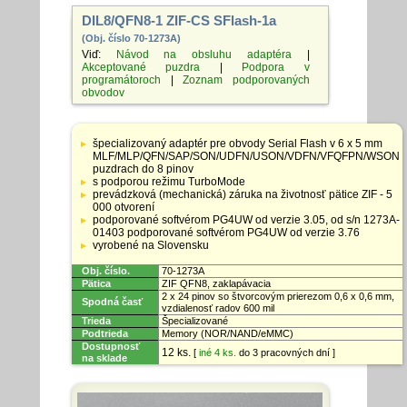
DIL8/QFN8-1 ZIF-CS SFlash-1a
(Obj. číslo 70-1273A)
Viď:
Návod na obsluhu adaptéra
|
Akceptované puzdra
|
Podpora v
programátoroch
|
Zoznam podporovaných
obvodov
Tabuľka
so
špecializovaný adaptér pre obvody Serial Flash v 6 x 5 mm
špecifikáciami
MLF/MLP/QFN/SAP/SON/UDFN/USON/VDFN/VFQFPN/WSON
adaptérov
puzdrach do 8 pinov
s podporou režimu TurboMode
prevádzková (mechanická) záruka na životnosť pätice ZIF - 5
000 otvorení
podporované softvérom PG4UW od verzie 3.05, od s/n 1273A-
01403 podporované softvérom PG4UW od verzie 3.76
vyrobené na Slovensku
Obj. číslo.
70-1273A
Pätica
ZIF QFN8, zaklapávacia
2 x 24 pinov so štvorcovým prierezom 0,6 x 0,6 mm,
Spodná časť
vzdialenosť radov 600 mil
Trieda
Špecializované
Podtrieda
Memory (NOR/NAND/eMMC)
Dostupnosť
12 ks.
[
iné 4 ks.
do 3 pracovných dní ]
na sklade