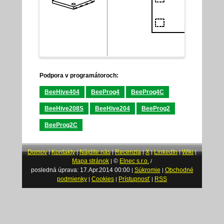
Podpora v programátoroch:
BeeHive404
BeeProg4
BeeProg4C
BeeHive208S
BeeHive204
BeeProg2
BeeProg2C
Domov
Kontakty
Nájdite nás
Recenzia
X
LinkedIn
Wiki
|
|
|
|
|
|
|
Mapa stránok
©
Elnec s.r.o.
|
/
posledná úprava: 17.Apr.2014 00:00
Súkromie
Obchodné
|
|
podmienky
Cookies
Prístupnosť
RSS
|
|
|