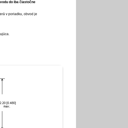
bvodu do iba čiastočne
erá v poriadku, obvod je
ujúca.