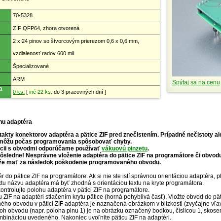
70-5328
ZIF QFP64, zhora otvorená
2 x 24 pinov so štvorcovým prierezom 0,6 x 0,6 mm,
vzdialenosť radov 600 mil
Špecializované
ARM
Spýtaj sa na cenu
a
0 ks.
[
iné 22 ks.
do 3 pracovných dní ]
hu adaptéra
akty konektorov adaptéra a pätice ZIF pred znečistením. Prípadné nečistoty a
môžu počas programovania spôsobovať chyby.
ácii s obvodmi odporúčame používať
vákuovú pinzetu
.
ôsledne! Nesprávne vloženie adaptéra do pätice ZIF na programátore či obvodu
že mať za následok poškodenie programovaného obvodu.
r do pätice ZIF na programátore. Ak si nie ste istí správnou orientáciou adaptéra, 
extu názvu adaptéra má byť zhodná s orientáciou textu na kryte programátora.
ntrolujte polohu adaptéra v pätici ZIF na programátore.
u ZIF na adaptéri stlačením krytu pätice (horná pohyblivá časť). Vložte obvod do p
ho obvodu v pätici ZIF adaptéra je naznačená obrázkom v blízkosti (zvyčajne vľav
oh obvodu (napr. poloha pinu 1) je na obrázku označený bodkou, číslicou 1, sko
mbináciou uvedeného. Nakoniec uvoľnite päticu ZIF na adaptéri.