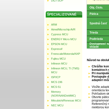
DIL/TSOP
Obj. číslo.
Pätica
ŠPECIALIZOVANÉ
Spodná časť
ARM
Atmel/Microchip AVR
Trieda
Cypress MCU
Podtrieda
ENERGY Micro MCU
Dostupnosť n
EPSON MCU
sklade
Espressif
Freescale/Motorola/NXP
Fujitsu MCU
Návod na obslu
Infineon MCU
Chráňte kont
Infineon MCU, TI (TMS)
kontaktoch 
MCU
Pri manipul
Postupujte d
ISP/ICP
adaptéri mô
MCS-196
Vložte adapté
MCS-51
orientácia t
Memory
Pohľadom sko
(NOR/NAND/eMMC)
Otvorte pätic
programované
Mitsubishi/Renesas MCU
Referenčný r
NEC MCU
niektorou ko