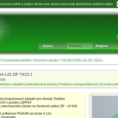
kytovanu služieb a analýze návštevnosti, ale bez spracovania akýchkoľvek osobných údajov.
Prejsť
Prejsť
Prejsť
Prejsť
na
na
na
na
výber
hlavnú
obsah
navigáciu
jazyka
navigáciu
v
päte
Domov
Produkty
Podpora
»
Programovacie adaptéry (Konvertory puzdier)
»
DIL48/QFP64-1.02 ZIF TXZ3-1
4-1.02 ZIF TXZ3-1
5328)
obsluhu adaptéra
|
Akceptované puzdra
|
Podpora v programátoroch
|
Zoznam pod
aný programovací adaptér pre obvody Toshiba
UG v puzdre LQFP64
(mechanická) záruka na životnosť pätice ZIF - 10 000
 softvérom PG4UW od verzie 4.12e
 Slovensku