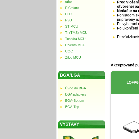
other
Pred vložení
otvorenej pä
PICmicro
Netlačte na 
PLD
Pohľadom sko
pripravený n
PSD
Pri vyberaní 
ST MCU
Po ukončení 
TI (TMS) MCU
Prevádzkové 
Toshiba MCU
Ubicom MCU
UOC
Zilog MCU
Akceptované p
BGA/LGA
LQFP6
Úvod do BGA
BGA adapters
BGA-Bottom
BGA-Top
VÝSTAVY