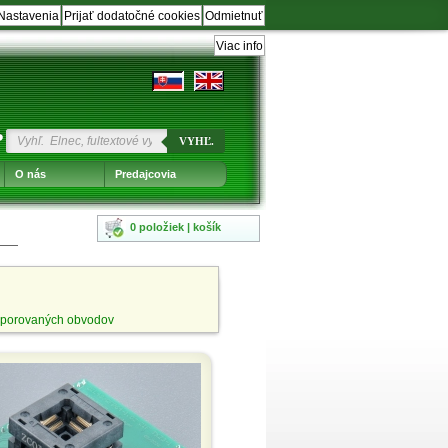
Nastavenia
Prijať dodatočné cookies
Odmietnuť
Viac info
?
VYHĽ.
O nás
Predajcovia
0 položiek | košík
porovaných obvodov