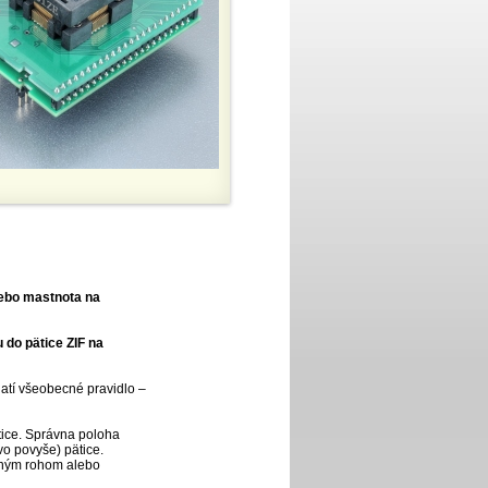
lebo mastnota na
 do pätice ZIF na
platí všeobecné pravidlo –
ätice. Správna poloha
o povyše) pätice.
seným rohom alebo