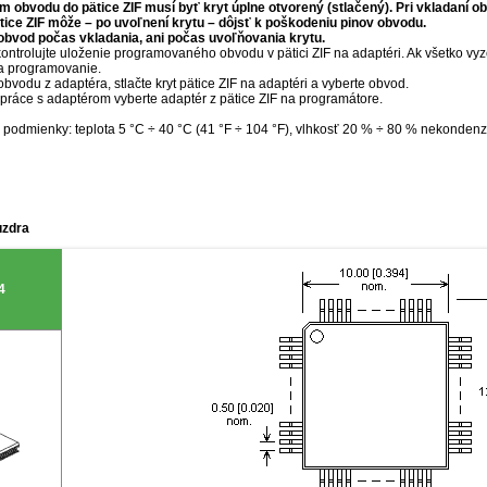
m obvodu do pätice ZIF musí byť kryt úplne otvorený (stlačený). Pri vkladaní o
tice ZIF môže – po uvoľnení krytu – dôjsť k poškodeniu pinov obvodu.
obvod počas vkladania, ani počas uvoľňovania krytu.
ntrolujte uloženie programovaného obvodu v pätici ZIF na adaptéri. Ak všetko vyz
a programovanie.
obvodu z adaptéra, stlačte kryt pätice ZIF na adaptéri a vyberte obvod.
práce s adaptérom vyberte adaptér z pätice ZIF na programátore.
podmienky: teplota 5 °C ÷ 40 °C (41 °F ÷ 104 °F), vlhkosť 20 % ÷ 80 % nekondenz
uzdra
4